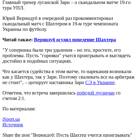
Главный тренер луганской Зари – о скандальном матче 19-го
тура УПЛ.
Юрий Вернидуб в очередной раз прокомментировал
скандальный матч с Шахтером в 19-м туре чемпионата
Украины по футболу.
Читай также:
Вернидуб осудил поведение Шахтера
"У соперника были три удаления – но это, простите, его
проблемы. Пусть "горняки" учатся проигрывать и выглядеть
достойно в подобных ситуациях.
Что касается судейства в этом матче, то нарекания возникали
как у Шахтера, так у Зари. Поэтому сваливать все на арбитраж
не стоит", – цитирует наставника Зари
СЭ в Украине
.
Отметим, что встреча завершилась
победой луганчан
со
счетом 2:1.
По материалам:
iSport.ua
Источник
Share the post "Вернидуб: Пусть Шахтер учится проигрывать"