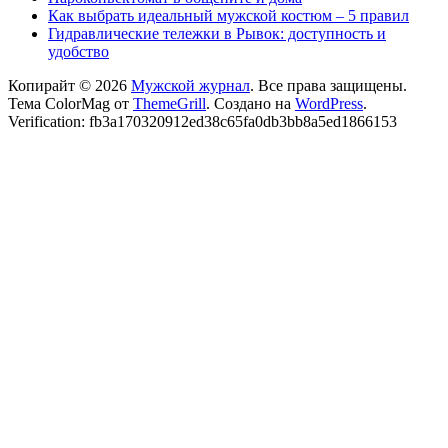
Как выбрать идеальный мужской костюм – 5 правил
Гидравлические тележки в Рывок: доступность и
удобство
Копирайт © 2026
Мужской журнал
. Все права защищены.
Тема ColorMag от
ThemeGrill
. Создано на
WordPress
.
Verification: fb3a170320912ed38c65fa0db3bb8a5ed1866153