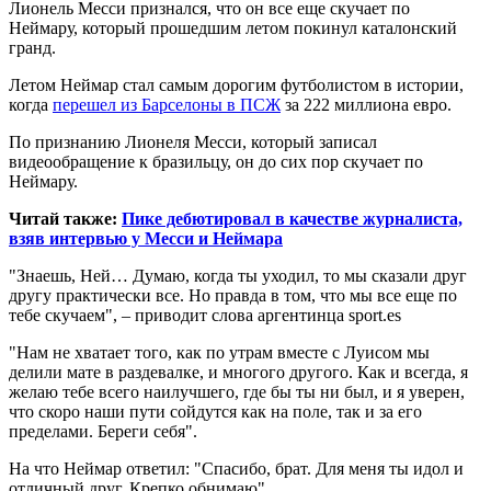
Лионель Месси признался, что он все еще скучает по
Неймару, который прошедшим летом покинул каталонский
гранд.
Летом Неймар стал самым дорогим футболистом в истории,
когда
перешел из Барселоны в ПСЖ
за 222 миллиона евро.
По признанию Лионеля Месси, который записал
видеообращение к бразильцу, он до сих пор скучает по
Неймару.
Читай также:
Пике дебютировал в качестве журналиста,
взяв интервью у Месси и Неймара
"Знаешь, Ней… Думаю, когда ты уходил, то мы сказали друг
другу практически все. Но правда в том, что мы все еще по
тебе скучаем", – приводит слова аргентинца sport.es
"Нам не хватает того, как по утрам вместе с Луисом мы
делили мате в раздевалке, и многого другого. Как и всегда, я
желаю тебе всего наилучшего, где бы ты ни был, и я уверен,
что скоро наши пути сойдутся как на поле, так и за его
пределами. Береги себя".
На что Неймар ответил: "Спасибо, брат. Для меня ты идол и
отличный друг. Крепко обнимаю".