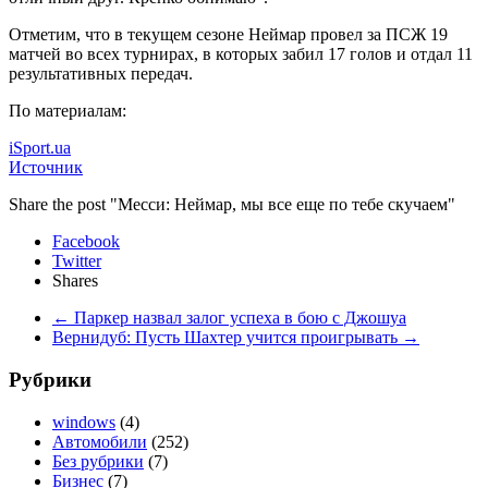
Отметим, что в текущем сезоне Неймар провел за ПСЖ 19
матчей во всех турнирах, в которых забил 17 голов и отдал 11
результативных передач.
По материалам:
iSport.ua
Источник
Share the post "Месси: Неймар, мы все еще по тебе скучаем"
Facebook
Twitter
Shares
←
Паркер назвал залог успеха в бою с Джошуа
Вернидуб: Пусть Шахтер учится проигрывать
→
Рубрики
windows
(4)
Автомобили
(252)
Без рубрики
(7)
Бизнес
(7)