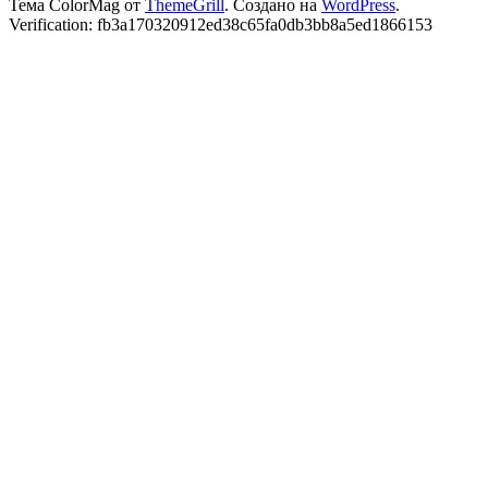
Тема ColorMag от
ThemeGrill
. Создано на
WordPress
.
Verification: fb3a170320912ed38c65fa0db3bb8a5ed1866153