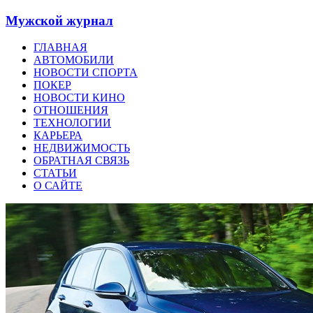
Мужской журнал
ГЛАВНАЯ
АВТОМОБИЛИ
НОВОСТИ СПОРТА
ПОКЕР
НОВОСТИ КИНО
ОТНОШЕНИЯ
ТЕХНОЛОГИИ
КАРЬЕРА
НЕДВИЖИМОСТЬ
ОБРАТНАЯ СВЯЗЬ
СТАТЬИ
О САЙТЕ