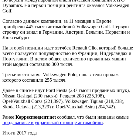
Dynamics. На первой позиции рейтинга оказался Volkswagen
Golf.
Согласно данным компании, за 11 месяцев в Европе
приобрели 445 тысяч автомобилей Volkswagen Golf. Первую
строчку он занял в Германии, Австрии, Бельгии, Норвегии и
Люксембурге.
На второй позиции идет хэтчбек Renault Clio, который больше
всего пользуется популярностью во Франции, Нидерландах и
Португалии. В целом общее количество проданных машин
этой модели составило 300 тысяч.
Третье место занял Volkswagen Polo, показатели продаж
которого составили 255 тысяч.
Далее в списке идут Ford Fiesta (237 тысяч проданных штук),
Nissan Qashqai (230 тысяч), Peugeot 208 (225,198),
Opel/Vauxhall Corsa (221,397), Volkswagen Tiguan (218,238),
Skoda Octavia (213,329) и Opel/Vauxhall Astra (204,742).
Ранее
Корреспондент.net
сообщал, что были названы самые
продаваемые в украинской столице автомобили
.
Итоги 2017 года