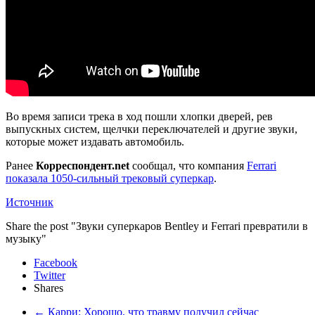
Во время записи трека в ход пошли хлопки дверей, рев
выпускных систем, щелчки переключателей и другие звуки,
которые может издавать автомобиль.
Ранее
Корреспондент.net
сообщал, что компания
Ferrari
показала 1050-сильный трековый суперкар
.
Источник
Share the post "Звуки суперкаров Bentley и Ferrari превратили в
музыку"
Facebook
Twitter
Shares
←
Карри: Хорошо, что травму получил сейчас