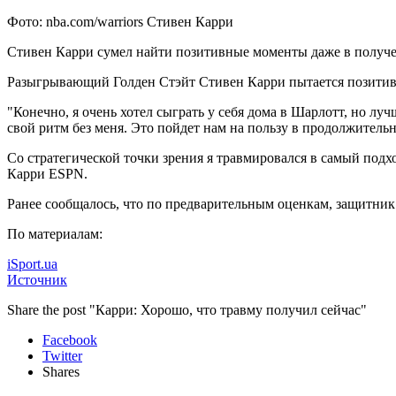
Фото: nba.com/warriors Стивен Карри
Стивен Карри сумел найти позитивные моменты даже в получе
Разыгрывающий Голден Стэйт Стивен Карри пытается позитивн
"Конечно,
я очень хотел сыграть у себя дома в Шарлотт, но луч
свой ритм без меня. Это пойдет нам на пользу в продолжитель
Со стратегической точки зрения я травмировался в самый подхо
Карри ESPN.
Ранее сообщалось, что по предварительным оценкам, защитни
По материалам:
iSport.ua
Источник
Share the post "Карри: Хорошо, что травму получил сейчас"
Facebook
Twitter
Shares