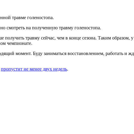
нной травме голеностопа.
о смотреть на полученную травму голеностопа.
ше получить травму сейчас, чем в конце сезона. Таким образом, 
ном чемпионате.
дящий момент. Буду заниматься восстановлением, работать и жда
к
пропустит не менее двух недель
.