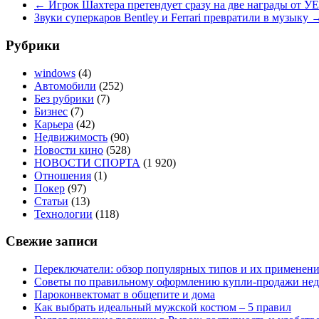
←
Игрок Шахтера претендует сразу на две награды от 
Звуки суперкаров Bentley и Ferrari превратили в музыку
Рубрики
windows
(4)
Автомобили
(252)
Без рубрики
(7)
Бизнес
(7)
Карьера
(42)
Недвижимость
(90)
Новости кино
(528)
НОВОСТИ СПОРТА
(1 920)
Отношения
(1)
Покер
(97)
Статьи
(13)
Технологии
(118)
Свежие записи
Переключатели: обзор популярных типов и их применен
Советы по правильному оформлению купли-продажи не
Пароконвектомат в общепите и дома
Как выбрать идеальный мужской костюм – 5 правил