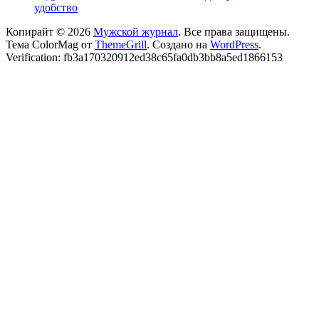
удобство
Копирайт © 2026
Мужской журнал
. Все права защищены.
Тема ColorMag от
ThemeGrill
. Создано на
WordPress
.
Verification: fb3a170320912ed38c65fa0db3bb8a5ed1866153