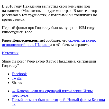
В 2010 году Накадзима выпустил свои мемуары под
названием «Моя жизнь в шкуре монстра». В книге автор
рассказал о тех трудностях, с которыми он столкнулся во
время съемок.
Первый фильм про Годзиллу был выпущен в 1954 году
киностудией Toho.
Ранее
Корреспондент.net
сообщал, что
скончался актер,
исполнивший роль Шариков
а в «Собачьем сердце».
Источник
Share the post "Умер актер Харуо Накадзима, сыгравший
Годзиллу"
Facebook
Twitter
Shares
←
Хакеры «слили» сценарий пятой серии Игры
престолов
Пятый элемент был репетицией. Новый фильм Бессона
→