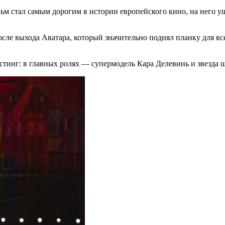
льм стал самым дорогим в истории европейского кино, на него 
после выхода Аватара, который значительно поднял планку для в
стинг: в главных ролях — супермодель Кара Делевинь и звезда ш