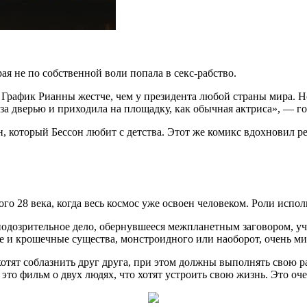
ая не по собственной воли попала в секс-рабство.
График Рианны жестче, чем у президента любой страны мира. Но
за дверью и приходила на площадку, как обычная актриса», — г
, который Бессон любит с детства. Этот же комикс вдохновил р
го 28 века, когда весь космос уже освоен человеком. Роли исп
подозрительное дело, обернувшееся межпланетным заговором, у
 и крошечные существа, монстроидного или наоборот, очень ми
ят соблазнить друг друга, при этом должны выполнять свою ра
это фильм о двух людях, что хотят устроить свою жизнь. Это оч