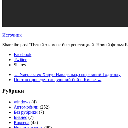
Источник
Share the post "Пятый элемент был репетицией. Новый фильм Б
Facebook
Twitter
Shares
←
Умер актер Харуо Накадзима, сыгравший Годзиллу
Постол проведет следующий бой в Киеве
→
Рубрики
windows
(4)
Автомобили
(252)
Без рубрики
(7)
Бизнес
(7)
Карьера
(42)
Недвижимость
(90)