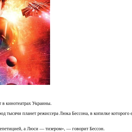
т в кинотеатрах Украины.
ород тысячи планет режиссера Люка
Бессона, в копилке которого 
репетицией, а Люси — тизером», — говорит Бессон.