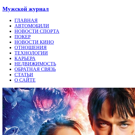
Мужской журнал
ГЛАВНАЯ
АВТОМОБИЛИ
НОВОСТИ СПОРТА
ПОКЕР
НОВОСТИ КИНО
ОТНОШЕНИЯ
ТЕХНОЛОГИИ
КАРЬЕРА
НЕДВИЖИМОСТЬ
ОБРАТНАЯ СВЯЗЬ
СТАТЬИ
О САЙТЕ