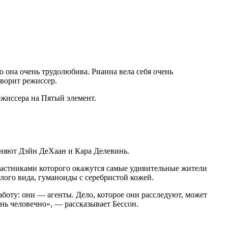
 она очень трудолюбива. Рианна вела себя очень
оворит режиссер.
ежиссера на Пятый элемент.
олняют Дэйн ДеХаан и Кара Делевинь.
частниками которого окажутся самые удивительные жители
лого вида, гуманоиды с серебристой кожей.
боту: они — агенты. Дело, которое они расследуют, может
ень человечно», — рассказывает Бессон.