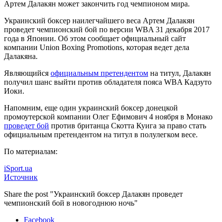
Артем Далакян может закончить год чемпионом мира.
Украинский боксер наилегчайшего веса Артем Далакян
проведет чемпионский бой по версии WBA 31 декабря 2017
года в Японии. Об этом сообщает официальный сайт
компании Union Boxing Promotions, которая ведет дела
Далакяна.
Являющийся
официальным претендентом
на титул, Далакян
получил шанс выйти против обладателя пояса WBA Кадзуто
Иоки.
Напомним, еще один украинский боксер донецкой
промоутерской компании Олег Ефимович 4 ноября в Монако
проведет бой
против британца Скотта Куига за право стать
официальным претендентом на титул в полулегком весе.
По материалам:
iSport.ua
Источник
Share the post "Украинский боксер Далакян проведет
чемпионский бой в новогоднюю ночь"
Facebook