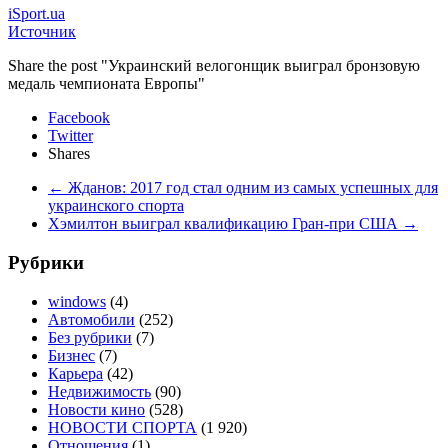
iSport.ua
Источник
Share the post "Украинский велогонщик выиграл бронзовую
медаль чемпионата Европы"
Facebook
Twitter
Shares
←
Жданов: 2017 год стал одним из самых успешных для
украинского спорта
Хэмилтон выиграл квалификацию Гран-при США
→
Рубрики
windows
(4)
Автомобили
(252)
Без рубрики
(7)
Бизнес
(7)
Карьера
(42)
Недвижимость
(90)
Новости кино
(528)
НОВОСТИ СПОРТА
(1 920)
Отношения
(1)