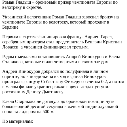
Роман Гладыш – бронзовый призер чемпионата Европы по
велотреку в скрэтче.
Украинский велогонщик Роман Гладыш завоевал бронзу на
чемпионате Европы по велотреку, который проходит в
Берлине.
Первым в скрэтче финишировал француз Адриен Гарел,
серебряным призером стал представитель Венгрии Кристиан
Ловасси, а украинец финишировал третьим.
Рядом с медалями остановились Андрей Винокуров и Елена
Старикова, которые стали четвертыми в своих заездах.
Андрей Винокуров добрался до полуфинала в личном
спринте, но в поединке за выход в финал Винокуров
проиграл французу Себастьяну Фижеру со счетом 0:2, а потом
в малом финале украинец также в двух заездах уступил
россиянину Денису Дмитриеву.
Елена Старикова не дотянула до бронзовой позиции чуть
больше одной десятой секунды в женской индивидуальной
гонке за лидером на 500 м.
По материалам: