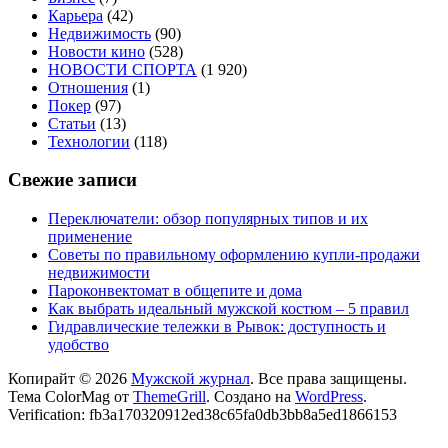
Карьера
(42)
Недвижимость
(90)
Новости кино
(528)
НОВОСТИ СПОРТА
(1 920)
Отношения
(1)
Покер
(97)
Статьи
(13)
Технологии
(118)
Свежие записи
Переключатели: обзор популярных типов и их
применение
Советы по правильному оформлению купли-продажи
недвижимости
Пароконвектомат в общепите и дома
Как выбрать идеальный мужской костюм – 5 правил
Гидравлические тележки в Рывок: доступность и
удобство
Копирайт © 2026
Мужской журнал
. Все права защищены.
Тема ColorMag от
ThemeGrill
. Создано на
WordPress
.
Verification: fb3a170320912ed38c65fa0db3bb8a5ed1866153