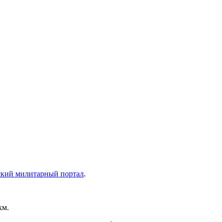
кий милитарный портал
.
км.