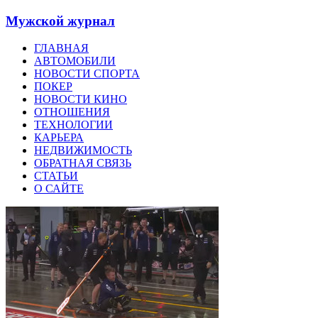
Мужской журнал
ГЛАВНАЯ
АВТОМОБИЛИ
НОВОСТИ СПОРТА
ПОКЕР
НОВОСТИ КИНО
ОТНОШЕНИЯ
ТЕХНОЛОГИИ
КАРЬЕРА
НЕДВИЖИМОСТЬ
ОБРАТНАЯ СВЯЗЬ
СТАТЬИ
О САЙТЕ