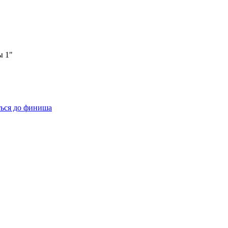
ы 1"
ться до финиша