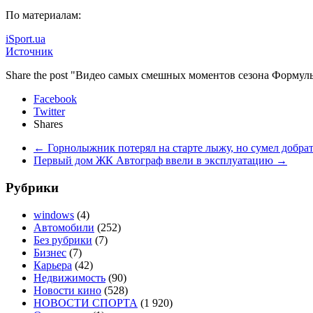
По материалам:
iSport.ua
Источник
Share the post "Видео самых смешных моментов сезона Формул
Facebook
Twitter
Shares
←
Горнолыжник потерял на старте лыжу, но сумел добра
Первый дом ЖК Автограф ввели в эксплуатацию
→
Рубрики
windows
(4)
Автомобили
(252)
Без рубрики
(7)
Бизнес
(7)
Карьера
(42)
Недвижимость
(90)
Новости кино
(528)
НОВОСТИ СПОРТА
(1 920)