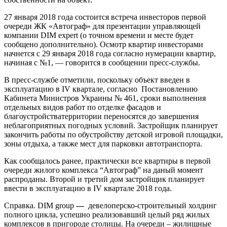
27 января 2018 года состоится встреча инвесторов первой
очереди ЖК «Автограф» для презентации управляющей
компании DIM expert (о точном времени и месте будет
сообщено дополнительно). Осмотр квартир инвесторами
начнется с 29 января 2018 года согласно нумерации квартир,
начиная с №1, — говорится в сообщении пресс-службы.
В пресс-службе отметили, поскольку объект введен в
эксплуатацию в ІV квартале, согласно Постановлению
Кабинета Министров Украины № 461, сроки выполнения
отдельных видов работ по отделке фасадов и
благоустройстватерритории переносятся до завершения
неблагоприятных погодных условий. Застройщик планирует
закончить работы по обустройству детской игровой площадки,
зоны отдыха, а также мест для парковки автотранспорта.
Как сообщалось ранее, практически все квартиры в первой
очереди жилого комплекса “Автограф” на даный момент
распроданы. Второй и третий дом застройщик планирует
ввести в эксплуатацию в IV квартале 2018 года.
Справка. DIM group
—
девелоперско-строительный холдинг
полного цикла, успешно реализовавший целый ряд жилых
комплексов в пригороде столицы. На очереди – жилищные