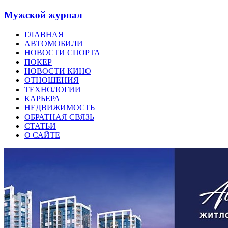
Мужской журнал
ГЛАВНАЯ
АВТОМОБИЛИ
НОВОСТИ СПОРТА
ПОКЕР
НОВОСТИ КИНО
ОТНОШЕНИЯ
ТЕХНОЛОГИИ
КАРЬЕРА
НЕДВИЖИМОСТЬ
ОБРАТНАЯ СВЯЗЬ
СТАТЬИ
О САЙТЕ