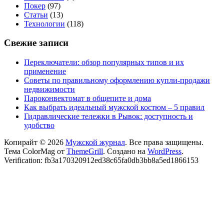
Покер
(97)
Статьи
(13)
Технологии
(118)
Свежие записи
Переключатели: обзор популярных типов и их
применение
Советы по правильному оформлению купли-продажи
недвижимости
Пароконвектомат в общепите и дома
Как выбрать идеальный мужской костюм – 5 правил
Гидравлические тележки в Рывок: доступность и
удобство
Копирайт © 2026
Мужской журнал
. Все права защищены.
Тема ColorMag от
ThemeGrill
. Создано на
WordPress
.
Verification: fb3a170320912ed38c65fa0db3bb8a5ed1866153