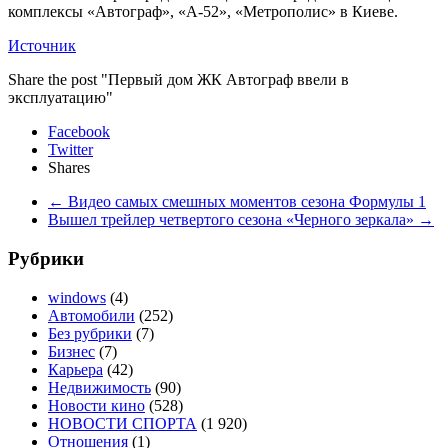
комплексы «Автограф», «А-52», «Метрополис» в Киеве.
Источник
Share the post "Первый дом ЖК Автограф ввели в
эксплуатацию"
Facebook
Twitter
Shares
←
Видео самых смешных моментов сезона Формулы 1
Вышел трейлер четвертого сезона «Черного зеркала»
→
Рубрики
windows
(4)
Автомобили
(252)
Без рубрики
(7)
Бизнес
(7)
Карьера
(42)
Недвижимость
(90)
Новости кино
(528)
НОВОСТИ СПОРТА
(1 920)
Отношения
(1)