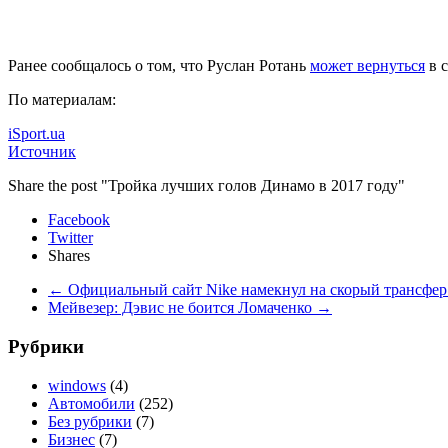
Ранее сообщалось о том, что Руслан Ротань
может вернуться
в с
По материалам:
iSport.ua
Источник
Share the post "Тройка лучших голов Динамо в 2017 году"
Facebook
Twitter
Shares
←
Официальный сайт Nike намекнул на скорый трансфер
Мейвезер: Дэвис не боится Ломаченко
→
Рубрики
windows
(4)
Автомобили
(252)
Без рубрики
(7)
Бизнес
(7)