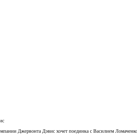
ис
омпании Джервонта Дэвис хочет поединка с Василием Ломаченко