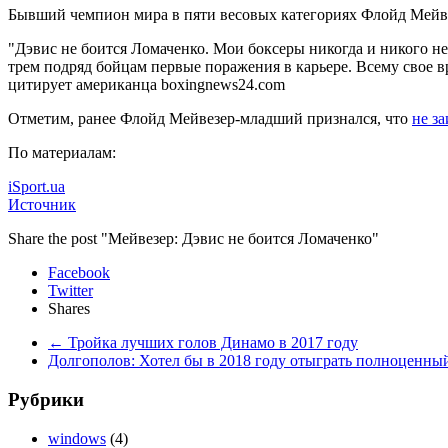
Бывший чемпион мира в пяти весовых категориях Флойд
Мейв
"Дэвис не боится Ломаченко. Мои боксеры никогда и никого не 
трем подряд бойцам первые поражения в карьере. Всему свое вр
цитирует американца boxingnews24.com
Отметим, ранее Флойд Мейвезер-младший признался, что
не з
По материалам:
iSport.ua
Источник
Share the post "Мейвезер: Дэвис не боится Ломаченко"
Facebook
Twitter
Shares
←
Тройка лучших голов Динамо в 2017 году
Долгополов: Хотел бы в 2018 году отыграть полноценный
Рубрики
windows
(4)