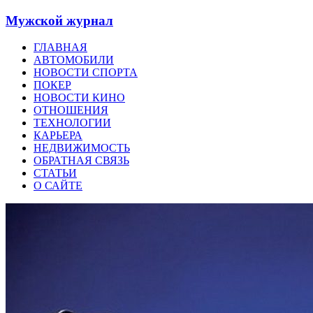
Мужской журнал
ГЛАВНАЯ
АВТОМОБИЛИ
НОВОСТИ СПОРТА
ПОКЕР
НОВОСТИ КИНО
ОТНОШЕНИЯ
ТЕХНОЛОГИИ
КАРЬЕРА
НЕДВИЖИМОСТЬ
ОБРАТНАЯ СВЯЗЬ
СТАТЬИ
О САЙТЕ