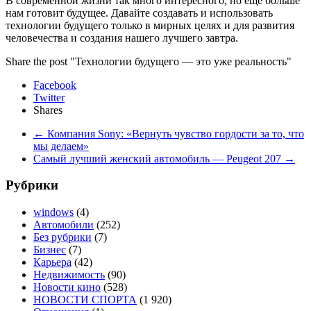
В современной жизни так много интересного, но ещё больше
нам готовит будущее. Давайте создавать и использовать
технологии будущего только в мирных целях и для развития
человечества и создания нашего лучшего завтра.
Share the post "Технологии будущего — это уже реальность"
Facebook
Twitter
Shares
←
Компания Sony: «Вернуть чувство гордости за то, что
мы делаем»
Самый лучший женский автомобиль — Peugeot 207
→
Рубрики
windows
(4)
Автомобили
(252)
Без рубрики
(7)
Бизнес
(7)
Карьера
(42)
Недвижимость
(90)
Новости кино
(528)
НОВОСТИ СПОРТА
(1 920)