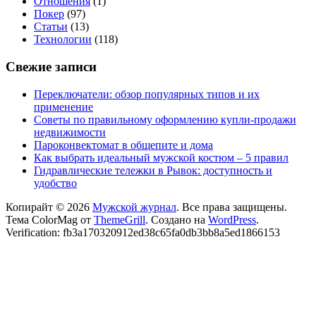
Отношения
(1)
Покер
(97)
Статьи
(13)
Технологии
(118)
Свежие записи
Переключатели: обзор популярных типов и их
применение
Советы по правильному оформлению купли-продажи
недвижимости
Пароконвектомат в общепите и дома
Как выбрать идеальный мужской костюм – 5 правил
Гидравлические тележки в Рывок: доступность и
удобство
Копирайт © 2026
Мужской журнал
. Все права защищены.
Тема ColorMag от
ThemeGrill
. Создано на
WordPress
.
Verification: fb3a170320912ed38c65fa0db3bb8a5ed1866153