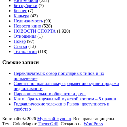
Автомобили
(252)
Без рубрики
(7)
Бизнес
(7)
Карьера
(42)
Недвижимость
(90)
Новости кино
(528)
НОВОСТИ СПОРТА
(1 920)
Отношения
(1)
Покер
(97)
Статьи
(13)
Технологии
(118)
Свежие записи
Переключатели: обзор популярных типов и их
применение
Советы по правильному оформлению купли-продажи
недвижимости
Пароконвектомат в общепите и дома
Как выбрать идеальный мужской костюм – 5 правил
Гидравлические тележки в Рывок: доступность и
удобство
Копирайт © 2026
Мужской журнал
. Все права защищены.
Тема ColorMag от
ThemeGrill
. Создано на
WordPress
.