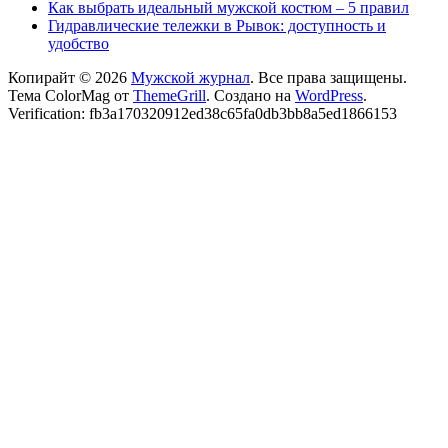
Как выбрать идеальный мужской костюм – 5 правил
Гидравлические тележки в Рывок: доступность и
удобство
Копирайт © 2026
Мужской журнал
. Все права защищены.
Тема ColorMag от
ThemeGrill
. Создано на
WordPress
.
Verification: fb3a170320912ed38c65fa0db3bb8a5ed1866153