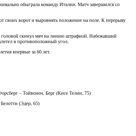
инимально
обыграла команду Италии. Матч завершился со
от своих ворот и выровнять положение на поле. К перерыву
ен головой скинул мяч на линию штрафной. Набежавший
 улетел в противоположный угол.
етия впервые за 60 лет.
Форсберг – Тойвонен, Берг (Кисе Телин, 75)
Белотти (Эдер, 65)