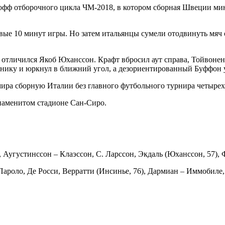
-офф отборочного цикла ЧМ-2018, в котором сборная Швеции м
вые 10 минут игры. Но затем итальянцы сумели отодвинуть мяч 
е отличился Якоб Юханссон. Крафт вбросил аут справа, Тойвон
итнику и юркнул в ближний угол, а дезориентированный Буффон
ира сборную Италии без главного футбольного турнира четырехл
знаменитом стадионе Сан-Сиро.
 Аугустинссон – Клаэссон, С. Ларссон, Экдаль (Юханссон, 57), 
ароло, Де Росси, Верратти (Инсинье, 76), Дармиан – Иммобиле, 