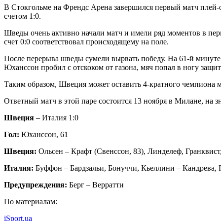
В Стокгольме на Френдс Арена завершился первый матч плей
счетом 1:0.
Шведы очень активно начали матч и имели ряд моментов в пер
счет 0:0 соответствовал происходящему на поле.
После перерыва шведы сумели вырвать победу. На 61-й минут
Юханссон пробил с отскоком от газона, мяч попал в ногу защ
Таким образом, Швеция может оставить 4-кратного чемпиона м
Ответный матч в этой паре состоится 13 ноября в Милане, на 
Швеция
– Италия 1:0
Гол:
Юханссон, 61
Швеция:
Ольсен – Крафт (Свенссон, 83), Линделеф, Гранквист,
Италия:
Буффон – Бардзальи, Бонуччи, Кьеллини – Кандрева, П
Предупреждения:
Берг – Верратти
По материалам:
iSport.ua