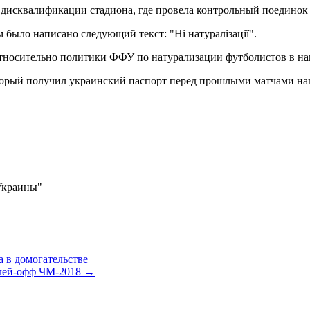
 дисквалификации стадиона, где провела контрольный поединок
 было написано следующий текст: "Ні натуралізації".
 относительно политики ФФУ по натурализации футболистов в 
который получил украинский паспорт перед прошлыми матчами н
 Украины"
 в домогательстве
плей-офф ЧМ-2018
→