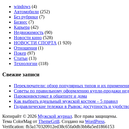
windows
(4)
Автомобили
(252)
Без рубрики
(7)
Бизнес
(7)
Карьера
(42)
Недвижимость
(90)
Новости кино
(528)
НОВОСТИ СПОРТА
(1 920)
Отношения
(1)
Покер
(97)
Статьи
(13)
Технологии
(118)
Свежие записи
Переключатели: обзор популярных типов и их применен
Советы по правильному оформлению купли-продажи не
Пароконвектомат в общепите и дома
Как выбрать идеальный мужской костюм – 5 правил
Гидравлические тележки в Рывок: доступность и удобств
Копирайт © 2026
Мужской журнал
. Все права защищены.
Тема ColorMag от
ThemeGrill
. Создано на
WordPress
.
Verification: fb3a170320912ed38c65fa0db3bb8a5ed1866153