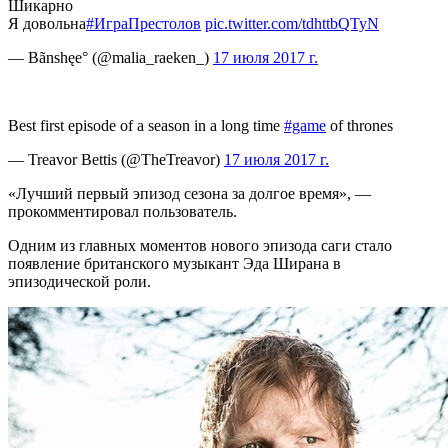
Шикарно
Я довольна
#ИграПрестолов
pic.twitter.com/tdhttbQTyN
— Bãnshęe° (@malia_raeken_)
17 июля 2017 г.
Best first episode of a season in a long time
#game
of thrones
— Treavor Bettis (@TheTreavor)
17 июля 2017 г.
«Лучший первый эпизод сезона за долгое время», —
прокомментировал пользователь.
Одним из главных моментов нового эпизода саги стало
появление британского музыкант Эда Ширана в
эпизодической роли.