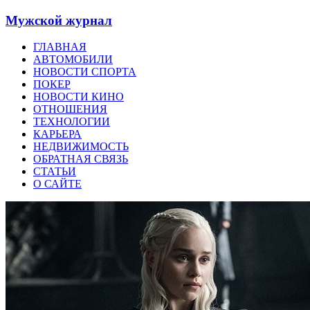
Мужской журнал
ГЛАВНАЯ
АВТОМОБИЛИ
НОВОСТИ СПОРТА
ПОКЕР
НОВОСТИ КИНО
ОТНОШЕНИЯ
ТЕХНОЛОГИИ
КАРЬЕРА
НЕДВИЖИМОСТЬ
ОБРАТНАЯ СВЯЗЬ
СТАТЬИ
О САЙТЕ