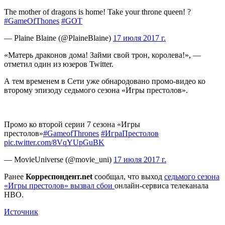
The mother of dragons is home! Take your throne queen! ?
#GameOfThones
#GOT
— Plaine Blaine (@PlaineBlaine)
17 июля 2017 г.
«Матерь драконов дома! Займи свой трон, королева!», —
отметил один из юзеров Twitter.
А тем временем в Сети уже обнародовано промо-видео ко
второму эпизоду седьмого сезона «Игры престолов».
Промо ко второй серии 7 сезона «Игры
престолов»
#GameofThrones
#ИграПрестолов
pic.twitter.com/8VqYUpGuBK
— MovieUniverse (@movie_uni)
17 июля 2017 г.
Ранее
Корреспондент.net
сообщал, что выход
седьмого сезона
«Игры престолов» вызвал сбои
онлайн-сервиса телеканала
HBO.
Источник