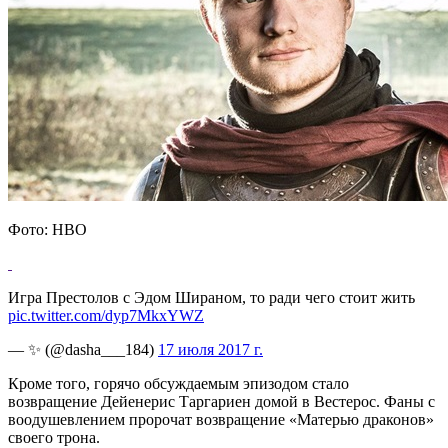
Фото: HBO
Игра Престолов с Эдом Шираном, то ради чего стоит жить
pic.twitter.com/dyp7MkxYWZ
— ✨ (@dasha___184)
17 июля 2017 г.
Кроме того, горячо обсуждаемым эпизодом стало
возвращение Дейенерис Таргариен домой в Вестерос. Фаны с
воодушевлением пророчат возвращение «Матерью драконов»
своего трона.