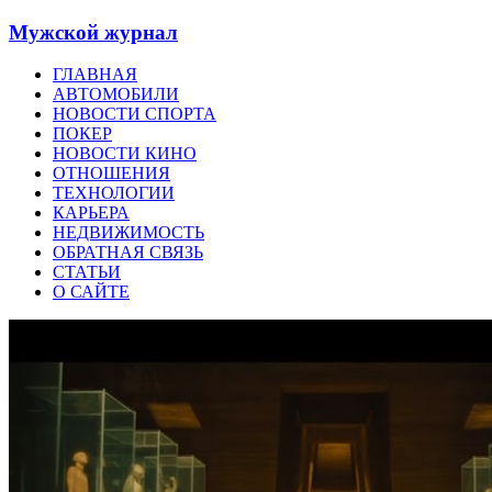
Мужской журнал
ГЛАВНАЯ
АВТОМОБИЛИ
НОВОСТИ СПОРТА
ПОКЕР
НОВОСТИ КИНО
ОТНОШЕНИЯ
ТЕХНОЛОГИИ
КАРЬЕРА
НЕДВИЖИМОСТЬ
ОБРАТНАЯ СВЯЗЬ
СТАТЬИ
О САЙТЕ