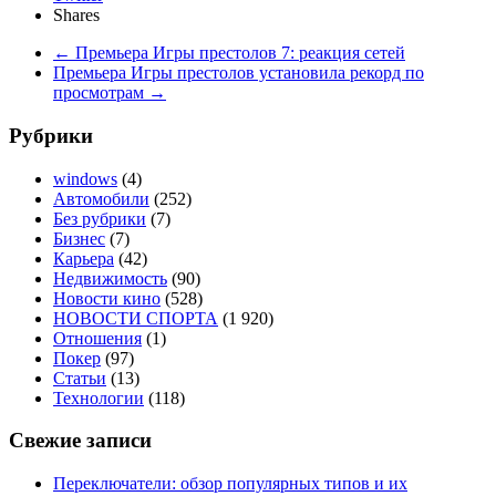
Shares
←
Премьера Игры престолов 7: реакция сетей
Премьера Игры престолов установила рекорд по
просмотрам
→
Рубрики
windows
(4)
Автомобили
(252)
Без рубрики
(7)
Бизнес
(7)
Карьера
(42)
Недвижимость
(90)
Новости кино
(528)
НОВОСТИ СПОРТА
(1 920)
Отношения
(1)
Покер
(97)
Статьи
(13)
Технологии
(118)
Свежие записи
Переключатели: обзор популярных типов и их