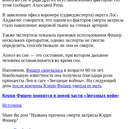
этом сообщает Associated Press.
В заявлении офиса коронера (судмедэксперта) округа Лос-
Анджелес говорится, что одним из факторов смерти актрисы
стало накопление жировой ткани на стенках артерий.
Также экспертиза показала признаки использования Фишер
нескольких препаратов, однако эксперты не смогли
определить, способствовали ли они ее смерти.
Апноэ во сне — это состояние, при котором дыхание
человека останавливается во время сна.
Напомним,
Фишер скончалась
в возрасте 60-ти лет.
Наибольшую известность она получила благодаря роли
принцессы Леи в саге «Звездные войны». На следующий
день
после кончины Кэрри Фишер умерла ее мать
.
Керри Фишер появится в новой части «Звездных войн»
Источник
Share the post "Названа причина смерти актрисы Кэрри
Фишер"