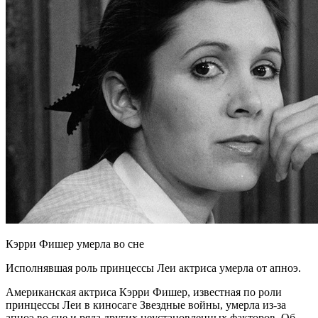
Кэрри Фишер умерла во сне
Исполнявшая роль принцессы Леи актриса умерла от апноэ.
Американская актриса Кэрри Фишер, известная по роли
принцессы Леи в киносаге Звездные войны, умерла из-за
апноэ во сне и ряда других
неустановленных факторов. Об