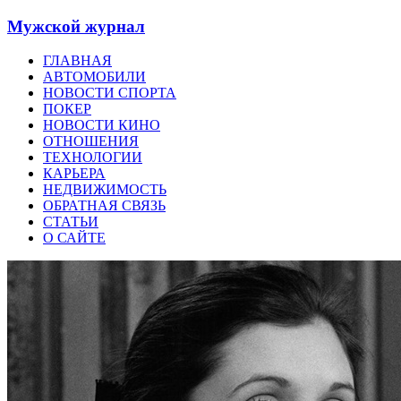
Мужской журнал
ГЛАВНАЯ
АВТОМОБИЛИ
НОВОСТИ СПОРТА
ПОКЕР
НОВОСТИ КИНО
ОТНОШЕНИЯ
ТЕХНОЛОГИИ
КАРЬЕРА
НЕДВИЖИМОСТЬ
ОБРАТНАЯ СВЯЗЬ
СТАТЬИ
О САЙТЕ