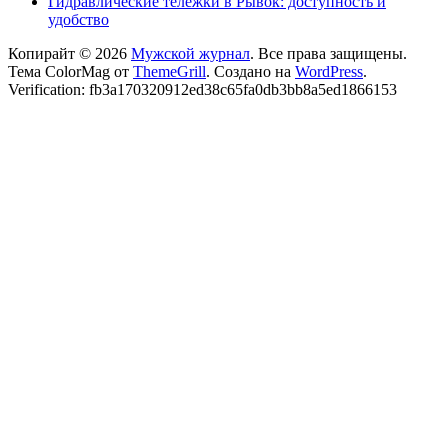
Гидравлические тележки в Рывок: доступность и
удобство
Копирайт © 2026
Мужской журнал
. Все права защищены.
Тема ColorMag от
ThemeGrill
. Создано на
WordPress
.
Verification: fb3a170320912ed38c65fa0db3bb8a5ed1866153