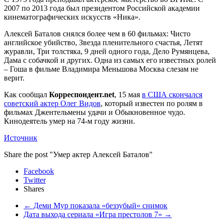
2007 по 2013 года был президентом Российской академии
кинематографических искусств «Ника».
Алексей Баталов снялся более чем в 60 фильмах: Чисто
английское убийство, Звезда пленительного счастья, Летят
журавли, Три толстяка, 9 дней одного года, Дело Румянцева,
Дама с собачкой и других. Одна из самых его известных ролей
– Гоша в фильме Владимира Меньшова Москва слезам не
верит.
Как сообщал
Корреспондент.net
, 15 мая
в США скончался
советский актер Олег Видов
, который известен по ролям в
фильмах Джентельмены удачи и Обыкновенное чудо.
Кинодеятель умер на 74-м году жизни.
Источник
Share the post "Умер актер Алексей Баталов"
Facebook
Twitter
Shares
←
Деми Мур показала «беззубый» снимок
Дата выхода сериала «Игра престолов 7»
→