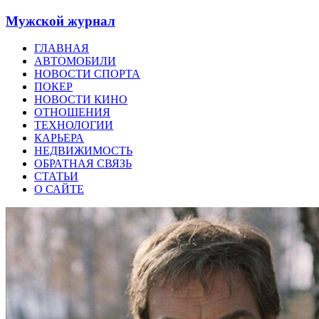
Мужской журнал
ГЛАВНАЯ
АВТОМОБИЛИ
НОВОСТИ СПОРТА
ПОКЕР
НОВОСТИ КИНО
ОТНОШЕНИЯ
ТЕХНОЛОГИИ
КАРЬЕРА
НЕДВИЖИМОСТЬ
ОБРАТНАЯ СВЯЗЬ
СТАТЬИ
О САЙТЕ