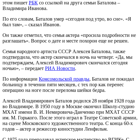
этом пишет
РБК
со ссылкой на друга семьи Баталова –
Владимира Иванова.
По его словам, Баталов умер «сегодня под утро, во сне». «Я
был там», – сказал Иванов.
Он также отметил, что семья актера «просила подробности не
разглашать». Вопрос о дате и месте похорон еще не решен.
Семья народного артиста СССР Алексея Баталова, также
подтвердила, что актер скончался в ночь на четверг. «Да, мы
подтверждаем, Алексей Владимирович скончался сегодня
ночью», – передает
РИА Новости
.
По информации
Комсомольской правды
, Баталов не покидал
больницу в течении пяти месяцев, с тех пор как перенес
операцию на ноге после перелома шейки бедра.
Алексей Владимирович Баталов родился 28 ноября 1928 года
во Владимире. В 1950 году в Москве окончил Школу-студию
МХАТ имени В. И. Немировича-Данченко при МХАТ СССР
им. М. Горького. После этого играл в Театре Советской армии,
на сцене Московского художественного театра. С конца 60-х
годов – актер и режиссер киностудии Ленфильм.
С 1975 года преподавал актерское мастерство во ВГИКе. С