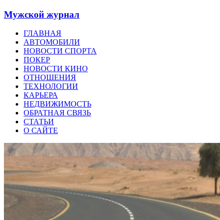
Мужской журнал
ГЛАВНАЯ
АВТОМОБИЛИ
НОВОСТИ СПОРТА
ПОКЕР
НОВОСТИ КИНО
ОТНОШЕНИЯ
ТЕХНОЛОГИИ
КАРЬЕРА
НЕДВИЖИМОСТЬ
ОБРАТНАЯ СВЯЗЬ
СТАТЬИ
О САЙТЕ