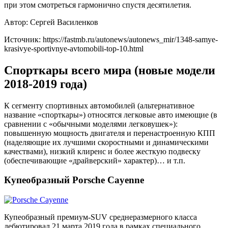
при этом смотреться гармонично спустя десятилетия.
Автор: Сергей Василенков
Источник: https://fastmb.ru/autonews/autonews_mir/1348-samye-
krasivye-sportivnye-avtomobili-top-10.html
Спорткары всего мира (новые модели
2018-2019 года)
К сегменту спортивных автомобилей (альтернативное
название «спорткары») относятся легковые авто имеющие (в
сравнении с «обычными моделями легковушек»):
повышенную мощность двигателя и перенастроенную КПП
(наделяющие их лучшими скоростными и динамическими
качествами), низкий клиренс и более жесткую подвеску
(обеспечивающие «драйверский» характер)… и т.п.
Купеобразный Porsche Cayenne
Купеобразный премиум-SUV среднеразмерного класса
дебютировал 21 марта 2019 года в рамках специального