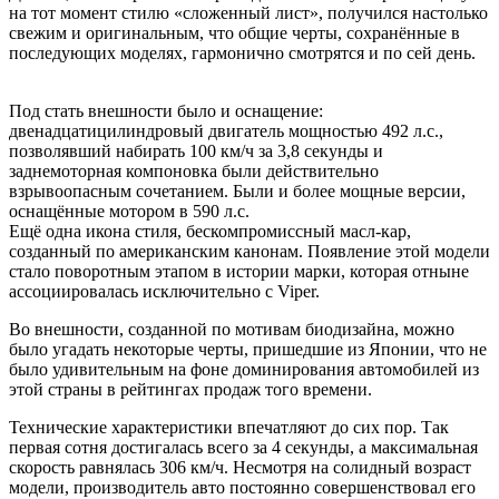
на тот момент стилю «сложенный лист», получился настолько
свежим и оригинальным, что общие черты, сохранённые в
последующих моделях, гармонично смотрятся и по сей день.
Под стать внешности было и оснащение:
двенадцатицилиндровый двигатель мощностью 492 л.с.,
позволявший набирать 100 км/ч за 3,8 секунды и
заднемоторная компоновка были действительно
взрывоопасным сочетанием. Были и более мощные версии,
оснащённые мотором в 590 л.с.
Ещё одна икона стиля, бескомпромиссный масл-кар,
созданный по американским канонам. Появление этой модели
стало поворотным этапом в истории марки, которая отныне
ассоциировалась исключительно с Viper.
Во внешности, созданной по мотивам биодизайна, можно
было угадать некоторые черты, пришедшие из Японии, что не
было удивительным на фоне доминирования автомобилей из
этой страны в рейтингах продаж того времени.
Технические характеристики впечатляют до сих пор. Так
первая сотня достигалась всего за 4 секунды, а максимальная
скорость равнялась 306 км/ч. Несмотря на солидный возраст
модели, производитель авто постоянно совершенствовал его