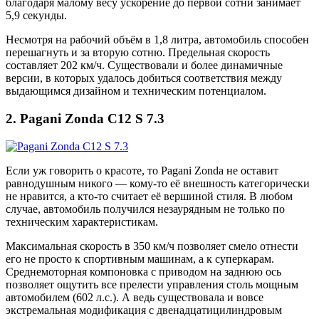
благодаря малому весу ускорение до первой сотни занимает
5,9 секунды.
Несмотря на рабочий объём в 1,8 литра, автомобиль способен
перешагнуть и за вторую сотню. Предельная скорость
составляет 202 км/ч. Существовали и более динамичные
версии, в которых удалось добиться соответствия между
выдающимся дизайном и техническим потенциалом.
2. Pagani Zonda C12 S 7.3
Если уж говорить о красоте, то Pagani Zonda не оставит
равнодушным никого — кому-то её внешность категорически
не нравится, а кто-то считает её вершиной стиля. В любом
случае, автомобиль получился незаурядным не только по
техническим характеристикам.
Максимальная скорость в 350 км/ч позволяет смело отнести
его не просто к спортивным машинам, а к суперкарам.
Среднемоторная компоновка с приводом на заднюю ось
позволяет ощутить все прелести управления столь мощным
автомобилем (602 л.с.). А ведь существовала и вовсе
экстремальная модификация с двенадцатицилиндровым