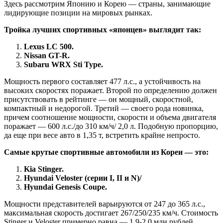
Здесь рассмотрим Японию и Корею — страны, занимающие
лидирующие позиции на мировых рынках.
Тройка лучших спортивных «японцев» выглядит так:
Lexus LC 500.
Nissan GT-R.
Subaru WRX Sti Type.
Мощность первого составляет 477 л.с., а устойчивость на
высоких скоростях поражает. Второй по определению должен
присутствовать в рейтинге — он мощный, скоростной,
компактный и недорогой. Третий — своего рода новинка,
причем соотношение мощности, скорости и объема двигателя
поражает — 600 л.с./до 310 км/ч/ 2,0 л. Подобную пропорцию,
да еще при весе авто в 1,35 т, встретить крайне непросто.
Самые крутые спортивные автомобили из Кореи — это:
Kia Stinger.
Hyundai Veloster (серии I, II и N)/
Hyundai Genesis Coupe.
Мощности представителей варьируются от 247 до 365 л.с.,
максимальная скорость достигает 267/250/235 км/ч. Стоимость
Stinger и Veloster примерно равна — 1,9-2,0 млн.рублей,