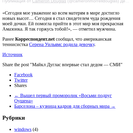
Публикация от
Cameron Douglas
(@cameronmorrelldouglas) Дек 18, 2017 at 8:19 PST
«Сегодня мое уважение ко всем матерям в мире достигло
новых высот… Сегодня я стал свидетелем чуда рождения
моей дочки. Ей помогла прийти в этот мир моя прекрасная
Амазонка. Я так горжусь тобой!», — отметил мужчина.
Ранее
Корреспондент.net
сообщал, что американская
теннисистка
Серена Уильямс родила девочку
.
Источник
Share the post "Майкл Дуглас впервые стал дедом — СМИ"
Facebook
Twitter
Shares
←
Вышел первый проморолик «Восьми подруг
Оушена»
Барселона – кузница кадров для сборных мира
→
Рубрики
windows
(4)