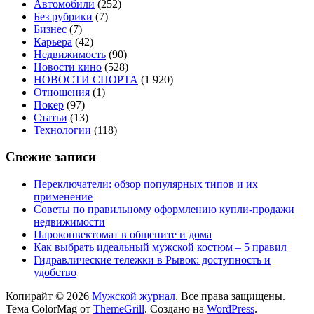
Автомобили
(252)
Без рубрики
(7)
Бизнес
(7)
Карьера
(42)
Недвижимость
(90)
Новости кино
(528)
НОВОСТИ СПОРТА
(1 920)
Отношения
(1)
Покер
(97)
Статьи
(13)
Технологии
(118)
Свежие записи
Переключатели: обзор популярных типов и их
применение
Советы по правильному оформлению купли-продажи
недвижимости
Пароконвектомат в общепите и дома
Как выбрать идеальный мужской костюм – 5 правил
Гидравлические тележки в Рывок: доступность и
удобство
Копирайт © 2026
Мужской журнал
. Все права защищены.
Тема ColorMag от
ThemeGrill
. Создано на
WordPress
.