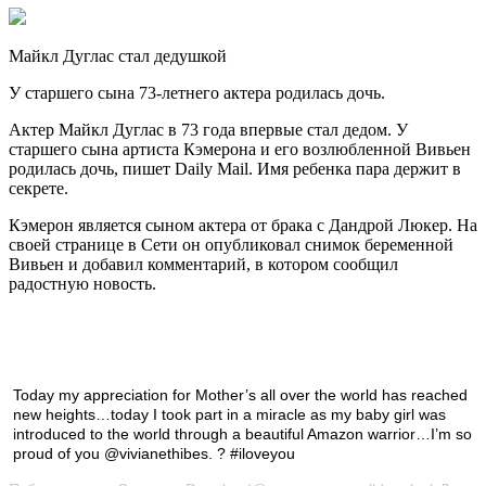
Майкл Дуглас стал дедушкой
У старшего сына 73-летнего актера родилась дочь.
Актер Майкл Дуглас в 73 года впервые стал дедом. У
старшего сына артиста Кэмерона и его возлюбленной Вивьен
родилась дочь, пишет Daily Mail. Имя ребенка пара
держит в
секрете.
Кэмерон является сыном актера от брака с Дандрой Люкер. На
своей странице в Сети он опубликовал снимок беременной
Вивьен и добавил комментарий, в котором сообщил
радостную новость.
Today my appreciation for Mother’s all over the world has reached
new heights…today I took part in a miracle as my baby girl was
introduced to the world through a beautiful Amazon warrior…I’m so
proud of you @vivianethibes. ? #iloveyou