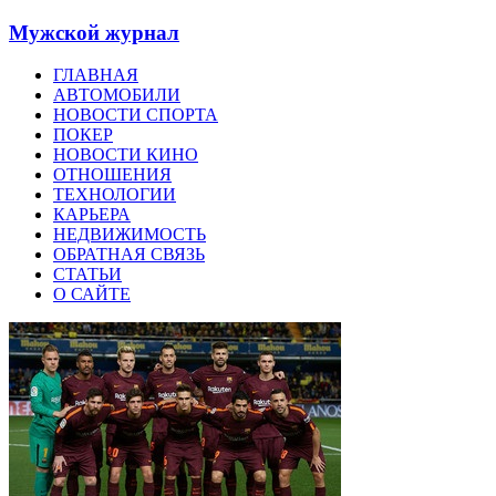
Мужской журнал
ГЛАВНАЯ
АВТОМОБИЛИ
НОВОСТИ СПОРТА
ПОКЕР
НОВОСТИ КИНО
ОТНОШЕНИЯ
ТЕХНОЛОГИИ
КАРЬЕРА
НЕДВИЖИМОСТЬ
ОБРАТНАЯ СВЯЗЬ
СТАТЬИ
О САЙТЕ