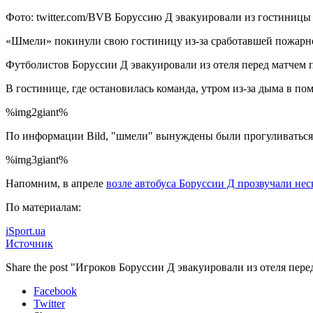
Фото: twitter.com/BVB Боруссию Д эвакуировали из гостиницы
«Шмели» покинули свою гостиницу из-за сработавшей пожарн
Футболистов Боруссии Д эвакуировали из отеля перед матчем п
В гостинице, где остановилась команда, утром из-за дыма в п
%img2giant%
По информации Bild, "шмели" вынуждены были прогуливаться 
%img3giant%
Напомним, в апреле
возле автобуса Боруссии Д прозвучали нес
По материалам:
iSport.ua
Источник
Share the post "Игроков Боруссии Д эвакуировали из отеля пер
Facebook
Twitter