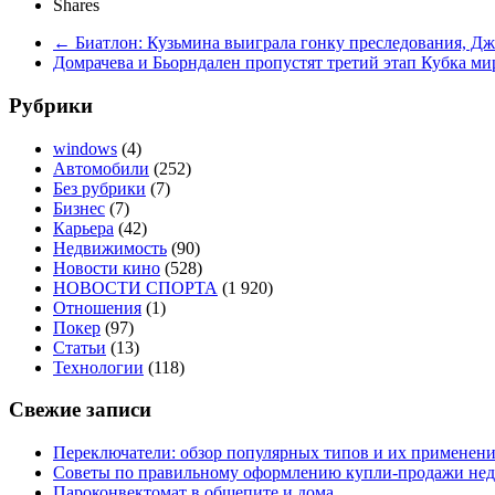
Shares
←
Биатлон: Кузьмина выиграла гонку преследования, Дж
Домрачева и Бьорндален пропустят третий этап Кубка м
Рубрики
windows
(4)
Автомобили
(252)
Без рубрики
(7)
Бизнес
(7)
Карьера
(42)
Недвижимость
(90)
Новости кино
(528)
НОВОСТИ СПОРТА
(1 920)
Отношения
(1)
Покер
(97)
Статьи
(13)
Технологии
(118)
Свежие записи
Переключатели: обзор популярных типов и их применен
Советы по правильному оформлению купли-продажи не
Пароконвектомат в общепите и дома