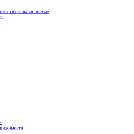
има забежала «в цветы»
ира
→
ие
движимости