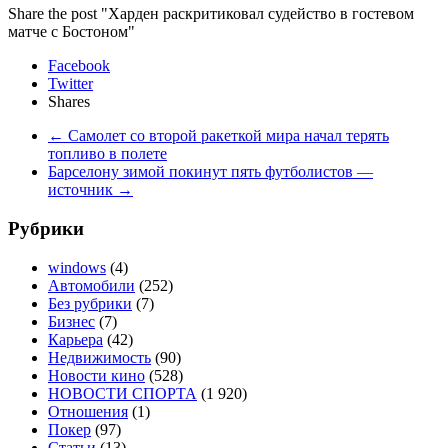
Share the post "Харден раскритиковал судейство в гостевом
матче с Бостоном"
Facebook
Twitter
Shares
←
Самолет со второй ракеткой мира начал терять
топливо в полете
Барселону зимой покинут пять футболистов —
источник
→
Рубрики
windows
(4)
Автомобили
(252)
Без рубрики
(7)
Бизнес
(7)
Карьера
(42)
Недвижимость
(90)
Новости кино
(528)
НОВОСТИ СПОРТА
(1 920)
Отношения
(1)
Покер
(97)
Статьи
(13)