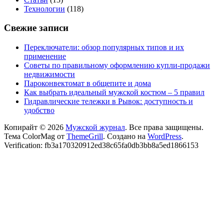
Технологии
(118)
Свежие записи
Переключатели: обзор популярных типов и их
применение
Советы по правильному оформлению купли-продажи
недвижимости
Пароконвектомат в общепите и дома
Как выбрать идеальный мужской костюм – 5 правил
Гидравлические тележки в Рывок: доступность и
удобство
Копирайт © 2026
Мужской журнал
. Все права защищены.
Тема ColorMag от
ThemeGrill
. Создано на
WordPress
.
Verification: fb3a170320912ed38c65fa0db3bb8a5ed1866153