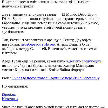
В каталонском клубе решили немного избавиться от
ненужных игроков.
Две главные каталонские газеты — El Mundo Deportivo и
Diario Sport — вышли с публикацией трансферных планов
Барселоны. Издания, ссылаясь на
свои источники в клубе,
уверяют, что каталонцев этой зимой покинут пять
футболистов.
Так, Рафинья отправится в аренду в Сельту, Деулофеу,
наверняка,
переберется в Интер
, Алейш Видаль будет
выбирать между Севильей, Валенсией, Атлетико и тем же
Интером.
Арда Туран еще не решил, какой клуб
будет его следующим
,
но точно уйдет из Барсы и, наконец, Хавьер Маскерано
сменит Барсу на китайский Хэбэй Чайна Форчун.
Ранее
Ривалдо посоветовал Коутиньо перейти в Барселону
.
По материалам:
iSport.ua
Источник
Share the post "Барселону зимой покинут пять футболистов —