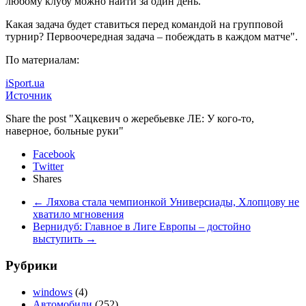
любому клубу можно найти за один день.
Какая задача будет ставиться перед командой на групповой
турнир? Первоочередная задача – побеждать в каждом матче".
По материалам:
iSport.ua
Источник
Share the post "Хацкевич о жеребьевке ЛЕ: У кого-то,
наверное, больные руки"
Facebook
Twitter
Shares
←
Ляхова стала чемпионкой Универсиады, Хлопцову не
хватило мгновения
Вернидуб: Главное в Лиге Европы – достойно
выступить
→
Рубрики
windows
(4)
Автомобили
(252)