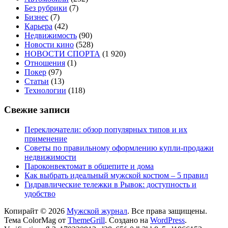
Без рубрики
(7)
Бизнес
(7)
Карьера
(42)
Недвижимость
(90)
Новости кино
(528)
НОВОСТИ СПОРТА
(1 920)
Отношения
(1)
Покер
(97)
Статьи
(13)
Технологии
(118)
Свежие записи
Переключатели: обзор популярных типов и их
применение
Советы по правильному оформлению купли-продажи
недвижимости
Пароконвектомат в общепите и дома
Как выбрать идеальный мужской костюм – 5 правил
Гидравлические тележки в Рывок: доступность и
удобство
Копирайт © 2026
Мужской журнал
. Все права защищены.
Тема ColorMag от
ThemeGrill
. Создано на
WordPress
.