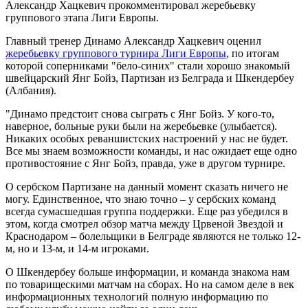
Александр Хацкевич прокомментировал жеребьевку
группового этапа Лиги Европы.
Главный тренер Динамо Александр Хацкевич оценил
жеребьевку группового турнира Лиги Европы
, по итогам
которой соперниками "бело-синих" стали хорошо знакомый
швейцарский Янг Бойз, Партизан из Белграда и Шкендербеу
(Албания).
"Динамо предстоит снова сыграть с Янг Бойз. У кого-то,
наверное, больные руки были на жеребьевке (улыбается).
Никаких особых реваншистских настроений у нас не будет.
Все мы знаем возможности команды, и нас ожидает еще одно
противостояние с Янг Бойз, правда, уже в другом турнире.
О сербском Партизане на данный момент сказать ничего не
могу. Единственное, что знаю точно – у сербских команд
всегда сумасшедшая группа поддержки. Еще раз убедился в
этом, когда смотрел обзор матча между Црвеной Звездой и
Краснодаром – болельщики в Белграде являются не только 12-
м, но и 13-м, и 14-м игроками.
О Шкендербеу больше информации, и команда знакома нам
по товарищескими матчам на сборах. Но на самом деле в век
информационных технологий полную информацию по