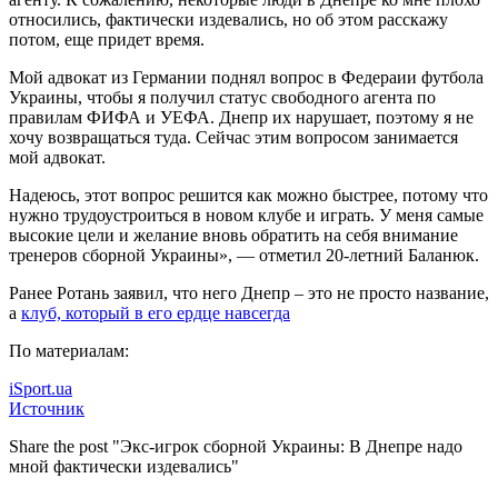
относились, фактически издевались, но об этом расскажу
потом, еще придет время.
Мой адвокат из Германии поднял вопрос в Федераии футбола
Украины, чтобы я получил статус свободного агента по
правилам ФИФА и УЕФА. Днепр их нарушает, поэтому я не
хочу возвращаться туда. Сейчас этим вопросом занимается
мой адвокат.
Надеюсь, этот вопрос решится как можно быстрее, потому что
нужно трудоустроиться в новом клубе и играть. У меня самые
высокие цели и желание вновь обратить на себя внимание
тренеров сборной Украины», — отметил 20-летний Баланюк.
Ранее Ротань заявил, что него Днепр – это не просто название,
а
клуб, который в его ердце навсегда
По материалам:
iSport.ua
Источник
Share the post "Экс-игрок сборной Украины: В Днепре надо
мной фактически издевались"