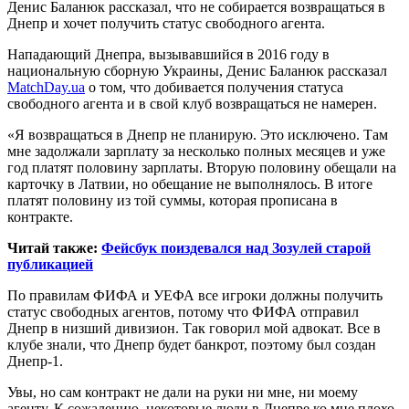
Денис Баланюк рассказал, что не собирается возвращаться в
Днепр и хочет получить статус свободного агента.
Нападающий Днепра, вызывавшийся в 2016 году в
национальную сборную Украины, Денис Баланюк
рассказал
MatchDay.ua
о том, что добивается получения статуса
свободного агента и в свой клуб возвращаться не намерен.
«Я возвращаться в Днепр не планирую. Это исключено. Там
мне задолжали зарплату за несколько полных месяцев и уже
год платят половину зарплаты. Вторую половину обещали на
карточку в Латвии, но обещание не выполнялось. В итоге
платят половину из той суммы, которая прописана в
контракте.
Читай также:
Фейсбук поиздевался над Зозулей старой
публикацией
По правилам ФИФА и УЕФА все игроки должны получить
статус свободных агентов, потому что ФИФА отправил
Днепр в низший дивизион. Так говорил мой адвокат. Все в
клубе знали, что Днепр будет банкрот, поэтому был создан
Днепр-1.
Увы, но сам контракт не дали на руки ни мне, ни моему
агенту. К сожалению, некоторые люди в Днепре ко мне плохо