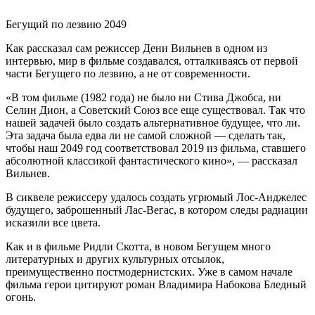
Бегущий по лезвию 2049
Как рассказал сам режиссер Дени Вильнев в одном из
интервью, мир в фильме создавался, отталкиваясь от первой
части Бегущего по лезвию, а не от современности.
«В том фильме (1982 года) не было ни Стива Джобса, ни
Селин Дион, а Советский Союз все еще существовал. Так что
нашей задачей было создать альтернативное будущее, что ли.
Эта задача была едва ли не самой сложной — сделать так,
чтобы наш 2049 год соответствовал 2019 из фильма, ставшего
абсолютной классикой фантастического кино», — рассказал
Вильнев.
В сиквеле режиссеру удалось создать угрюмый Лос-Анджелес
будущего, заброшенный Лас-Вегас, в котором следы радиации
исказили все цвета.
Как и в фильме Ридли Скотта, в новом Бегущем много
литературных и других культурных отсылок,
преимущественно постмодернистских. Уже в самом начале
фильма герои цитируют роман Владимира Набокова Бледный
огонь.