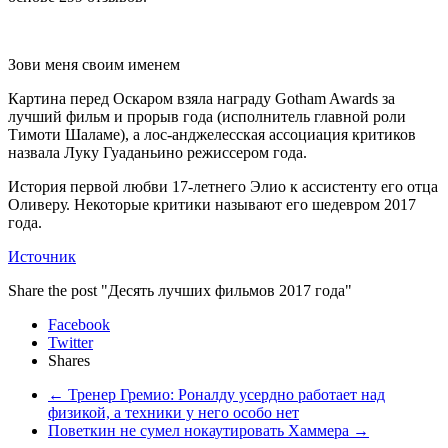
Зови меня своим именем
Картина перед Оскаром взяла награду Gotham Awards за
лучший фильм и прорыв года (исполнитель главной роли
Тимоти Шаламе), а лос-анджелесская ассоциация критиков
назвала Луку Гуаданьино режиссером года.
История первой любви 17-летнего Элио к ассистенту его отца
Оливеру. Некоторые критики называют его шедевром 2017
года.
Источник
Share the post "Десять лучших фильмов 2017 года"
Facebook
Twitter
Shares
←
Тренер Гремио: Роналду усердно работает над
физикой, а техники у него особо нет
Поветкин не сумел нокаутировать Хаммера
→