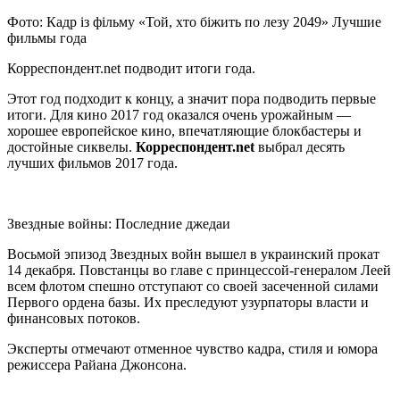
Фото: Кадр із фільму «Той, хто біжить по лезу 2049» Лучшие
фильмы года
Корреспондент.net подводит итоги года.
Этот год подходит к концу, а значит пора подводить первые
итоги. Для кино 2017 год оказался очень урожайным —
хорошее
европейское кино, впечатляющие блокбастеры и
достойные сиквелы.
Корреспондент.net
выбрал десять
лучших фильмов 2017 года.
Звездные войны: Последние джедаи
Восьмой эпизод Звездных войн вышел в украинский прокат
14 декабря. Повстанцы во главе с принцессой-генералом Леей
всем флотом спешно отступают со своей засеченной силами
Первого ордена базы. Их преследуют узурпаторы власти и
финансовых потоков.
Эксперты отмечают отменное чувство кадра, стиля и юмора
режиссера Райана Джонсона.