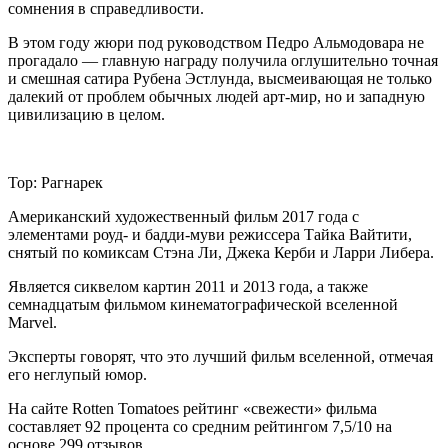
сомнения в справедливости.
В этом году жюри под руководством Педро Альмодовара не
прогадало — главную награду получила оглушительно точная
и смешная сатира Рубена Эстлунда, высмеивающая не только
далекий от проблем обычных людей арт-мир, но и западную
цивилизацию в целом.
Тор: Рагнарек
Американский художественный фильм 2017 года с
элементами роуд- и бадди-муви режиссера Тайка Вайтити,
снятый по комиксам Стэна Ли, Джека Керби и Ларри Либера.
Является сиквелом картин 2011 и 2013 года, а также
семнадцатым фильмом кинематографической вселенной
Marvel.
Эксперты говорят, что это лучший фильм вселенной, отмечая
его неглупый юмор.
На сайте Rotten Tomatoes рейтинг «свежести» фильма
составляет 92 процента со средним рейтингом 7,5/10 на
основе 299 отзывов.