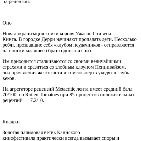
52 рецензий.
Оно
Новая экранизация книги короля Ужасов Стивена
Кинга. В городке Дерри начинают пропадать дети. Несколько
ребят, прозвавшие себя «клубом неудачников» отправляются
на поиски младшего брата одного из низ.
Им приходится сталкиваются со своими величайшими
страхами и сразиться со злобным клоуном Пеннивайзом,
чьи проявления жестокости и список жертв уходят в глубь
веков.
На агрегаторе рецензий Metacritic лента имеет средний балл
70/100, на Rotten Tomatoes при 85 процентов положительных
рецензий — 7,2/10.
Квадрат
Золотая пальмовая ветвь Каннского
кинофестиваля практически всегда вызывает споры и