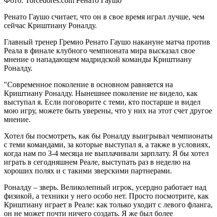
Фото: Torcedores.com Ренато Гаушо
Ренато Гаушо считает, что он в свое время играл лучше, чем
сейчас Криштиану Роналду.
Главный тренер Гремио Ренато Гаушо накануне матча против
Реала в финале клубного чемпионата мира высказал свое
мнение о нападающем мадридской команды Криштиану
Роналду.
"Современное поколение в основном равняется на
Криштиану Роналду. Нынешнее поколение не видело, как
выступал я. Если поговорите с теми, кто постарше и видел
мою игру, можете быть уверены, что у них на этот счет другое
мнение.
Хотел бы посмотреть, как бы Роналду выигрывал чемпионаты
с теми командами, за которые выступал я, а также в условиях,
когда нам по 3-4 месяца не выплачивали зарплату. Я бы хотел
играть в сегодняшнем Реале, выступать раз в неделю на
хороших полях и с такими зверскими партнерами.
Роналду – зверь. Великолепный игрок, усердно работает над
физикой, а техники у него особо нет. Просто посмотрите, как
Криштиану играет в Реале: как только уходит с левого фланга,
он не может почти ничего создать. Я же был более