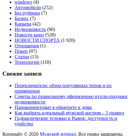
windows
(4)
Автомобили
(252)
Без рубрики
(7)
Бизнес
(7)
Карьера
(42)
Недвижимость
(90)
Новости кино
(528)
НОВОСТИ СПОРТА
(1 920)
Отношения
(1)
Покер
(97)
Статьи
(13)
Технологии
(118)
Свежие записи
Переключатели: обзор популярных типов и их
применение
Советы по правильному оформлению купли-продажи
недвижимости
Пароконвектомат в общепите и дома
Как выбрать идеальный мужской костюм – 5 правил
Гидравлические тележки в Рывок: доступность и
удобство
Копирайт © 2026
Мужской журнал
. Все права защищены.