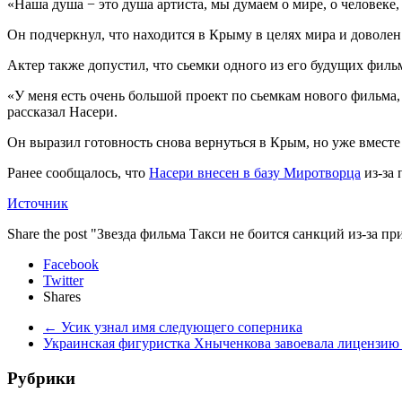
«Наша душа − это душа артиста, мы думаем о мире, о человеке,
Он подчеркнул, что находится в Крыму в целях мира и доволе
Актер также допустил, что сьемки одного из его будущих филь
«У меня есть очень большой проект по сьемкам нового фильма, 
рассказал Насери.
Он выразил готовность снова вернуться в Крым, но уже вместе 
Ранее сообщалось, что
Насери внесен в базу Миротворца
из-за
Источник
Share the post "Звезда фильма Такси не боится санкций из-за п
Facebook
Twitter
Shares
←
Усик узнал имя следующего соперника
Украинская фигуристка Хныченкова завоевала лицензи
Рубрики