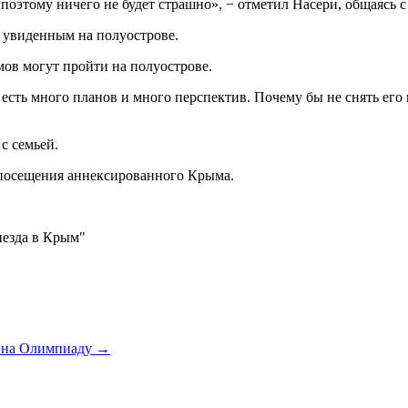
 поэтому ничего не будет страшно», − отметил Насери, общаясь 
н увиденным на полуострове.
мов могут пройти на полуострове.
есть много планов и много перспектив. Почему бы не снять его 
с семьей.
 посещения аннексированного Крыма.
риезда в Крым"
ю на Олимпиаду
→