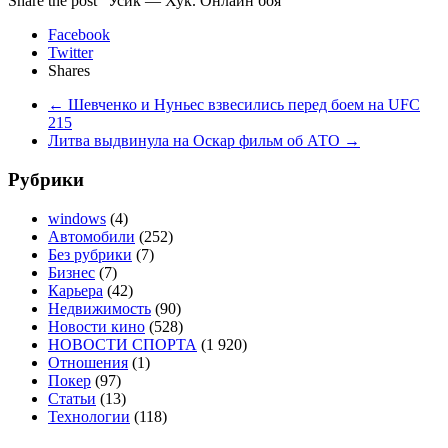
Share the post "Усик — Хук. Онлайн боя"
Facebook
Twitter
Shares
←
Шевченко и Нуньес взвесились перед боем на UFC
215
Литва выдвинула на Оскар фильм об АТО
→
Рубрики
windows
(4)
Автомобили
(252)
Без рубрики
(7)
Бизнес
(7)
Карьера
(42)
Недвижимость
(90)
Новости кино
(528)
НОВОСТИ СПОРТА
(1 920)
Отношения
(1)
Покер
(97)
Статьи
(13)
Технологии
(118)