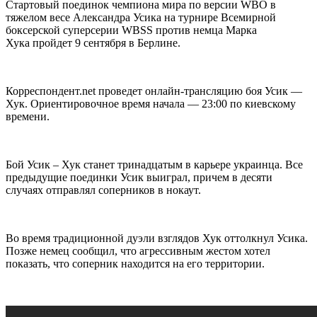
Стартовый поединок чемпиона мира по версии WBO в
тяжелом весе
Александра Усика на турнире Всемирной
боксерской суперсерии WBSS против немца Марка
Хука пройдет 9 сентября в Берлине.
Корреспондент.net проведет онлайн-трансляцию боя Усик —
Хук. Ориентировочное время начала — 23:00 по киевскому
времени.
Бой Усик – Хук станет тринадцатым в карьере украинца. Все
предыдущие поединки Усик выиграл, причем в десяти
случаях отправлял соперников в нокаут.
Во время традиционной дуэли взглядов Хук оттолкнул Усика.
Позже немец сообщил, что агрессивным жестом хотел
показать, что соперник находится на его территории.