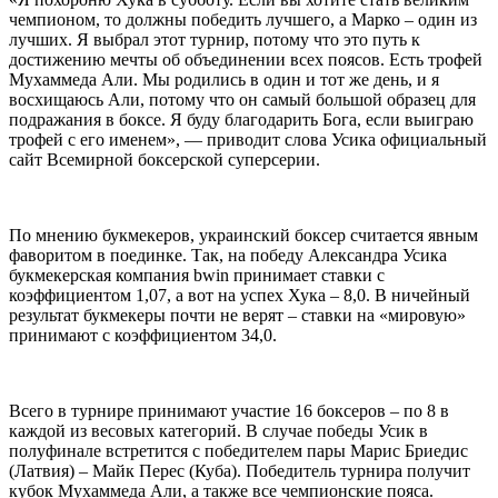
чемпионом, то должны победить лучшего, а Марко – один из
лучших. Я выбрал этот турнир, потому что это путь к
достижению мечты об объединении всех поясов. Есть трофей
Мухаммеда Али. Мы родились в один и тот же день, и я
восхищаюсь Али, потому что он самый большой образец для
подражания в боксе. Я буду благодарить Бога, если выиграю
трофей с его именем», — приводит слова Усика официальный
сайт Всемирной боксерской суперсерии.
По мнению букмекеров, украинский боксер считается явным
фаворитом в поединке. Так, на победу Александра Усика
букмекерская компания bwin принимает ставки с
коэффициентом 1,07, а вот на успех Хука – 8,0. В ничейный
результат букмекеры почти не верят – ставки на «мировую»
принимают с коэффициентом 34,0.
Всего в турнире принимают участие 16 боксеров – по 8 в
каждой из весовых категорий. В случае победы Усик в
полуфинале встретится с победителем пары Марис Бриедис
(Латвия) – Майк Перес (Куба). Победитель турнира получит
кубок Мухаммеда Али, а также все чемпионские пояса.