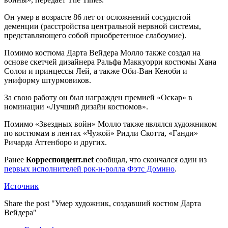
Он
умер в возрасте 86 лет от осложнений сосудистой
деменции (расстройства центральной нервной системы,
представляющего собой приобретенное слабоумие).
Помимо костюма Дарта Вейдера Молло также создал на
основе скетчей дизайнера Ральфа Маккуорри костюмы Хана
Солои и принцессы Лей, а также Оби-Ван Кеноби и
униформу штурмовиков.
За свою работу он был награжден премией «Оскар» в
номинации «Лучший дизайн костюмов».
Помимо «Звездных войн» Молло также являлся художником
по костюмам в лентах «Чужой» Ридли Скотта, «Ганди»
Ричарда Аттенборо и других.
Ранее
Корреспондент.net
сообщал, что скончался один из
первых исполнителей рок-н-ролла Фэтс Домино
.
Источник
Share the post "Умер художник, создавший костюм Дарта
Вейдера"