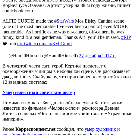
Корнелиуса Эвазана. Артист умер на 88-м году жизни, пишет
comicbook.com.
ALFIE CURTIS made the
#StarWars
Mos Eisley Cantina scene
(one of the most memorable I’ve ever been a part of) even MORE
memorable. As horrific as he was on-camera, off-camera he was
funny, kind & a real gentleman. Thanks Alf- you’ll be missed.
#RIP
❤️- mh
pic.twitter.com/laxKvbGmrd
— @HamillHimself (@HamillHimself)
27 декабря 2017 г.
В четвертой части саги герой Кертиса предстает с
обезображенным лицом в небольшой сцене. Он рассказывает
джедаю Люку Скайуокеру, что приговорен к смертной казни в
12 звездных системах.
Умер известный советский актер
Помимо съемок в «Звездных войнах» Элфи Кертис также
известен по фильмам «Человек-слон» режиссера Дэвида
Линча, сериалах «Чисто английское убийство» и «Утраченные
империи».
Ранее
Корреспондент.net
сообщал, что
умер художник и
дизайнер Боб Гивенс
, создавший кролика Багза Банни.