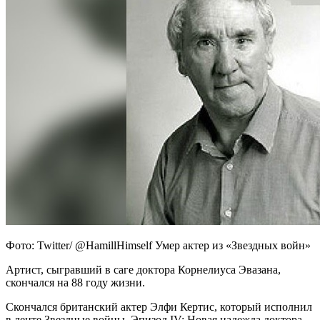
Фото: Twitter/ @HamillHimself Умер актер из «Звездных войн»
Артист, сыгравший в саге доктора Корнелиуса Эвазана,
скончался на 88 году жизни.
Скончался британский актер Элфи Кертис, который исполнил
в ленте Звездные войны. Эпизод IV: Новая
надежда доктора