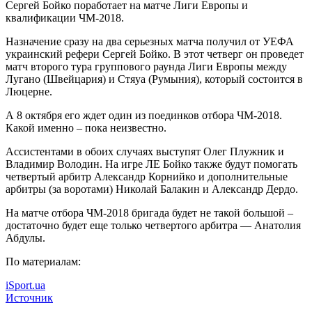
Сергей Бойко поработает на матче Лиги Европы и
квалификации ЧМ-2018.
Назначение сразу на два серьезных матча получил от УЕФА
украинский рефери Сергей Бойко. В этот четверг он проведет
матч второго тура
группового раунда Лиги Европы между
Лугано (Швейцария) и Стяуа (Румыния), который состоится в
Люцерне.
А 8 октября его ждет один из поединков отбора ЧМ-2018.
Какой именно – пока неизвестно.
Ассистентами в обоих случаях выступят Олег Плужник и
Владимир Володин. На игре ЛЕ Бойко также будут помогать
четвертый арбитр Александр Корнийко и дополнительные
арбитры (за воротами) Николай Балакин и Александр Дердо.
На матче отбора ЧМ-2018 бригада будет не такой большой –
достаточно будет еще только четвертого арбитра — Анатолия
Абдулы.
По материалам:
iSport.ua
Источник