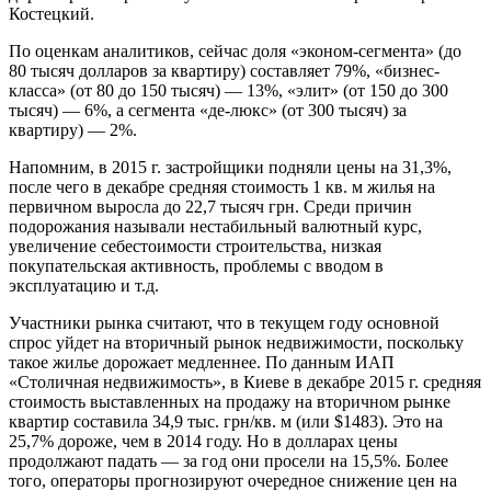
Костецкий.
По оценкам аналитиков, сейчас доля «эконом-сегмента» (до
80 тысяч долларов за квартиру) составляет 79%, «бизнес-
класса» (от 80 до 150 тысяч) — 13%, «элит» (от 150 до 300
тысяч) — 6%, а сегмента «де-люкс» (от 300 тысяч) за
квартиру) — 2%.
Напомним, в 2015 г. застройщики подняли цены на 31,3%,
после чего в декабре средняя стоимость 1 кв. м жилья на
первичном выросла до 22,7 тысяч грн. Среди причин
подорожания называли нестабильный валютный курс,
увеличение себестоимости строительства, низкая
покупательская активность, проблемы с вводом в
эксплуатацию и т.д.
Участники рынка считают, что в текущем году основной
спрос уйдет на вторичный рынок недвижимости, поскольку
такое жилье дорожает медленнее. По данным ИАП
«Столичная недвижимость», в Киеве в декабре 2015 г. средняя
стоимость выставленных на продажу на вторичном рынке
квартир составила 34,9 тыс. грн/кв. м (или $1483). Это на
25,7% дороже, чем в 2014 году. Но в долларах цены
продолжают падать — за год они просели на 15,5%. Более
того, операторы прогнозируют очередное снижение цен на