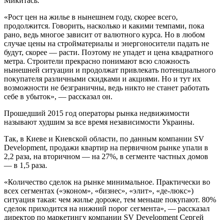
Микитась.
«Рост цен на жилье в нынешнем году, скорее всего,
продолжится. Говорить, насколько и какими темпами, пока
рано, ведь многое зависит от валютного курса. Но в любом
случае цены на стройматериалы и энергоносители падать не
будут, скорее — расти. Поэтому не упадет и цена квадратного
метра. Строители прекрасно понимают всю сложность
нынешней ситуации и продолжат привлекать потенциального
покупателя различными скидками и акциями. Но и тут их
возможности не безграничны, ведь никто не станет работать
себе в убыток», — рассказал он.
Прошедший 2015 год операторы рынка недвижимости
называют худшим за все время независимости Украины.
Так, в Киеве и Киевской области, по данным компании SV
Development, продажи квартир на первичном рынке упали в
2,2 раза, на вторичном — на 27%, в сегменте частных домов
— в 1,5 раза.
«Количество сделок на рынке минимальное. Практически во
всех сегментах («эконом», «бизнес», «элит», «де-люкс»)
ситуация такая: чем жилье дороже, тем меньше покупают. 80%
сделок приходится на нижний порог сегмента», — рассказал
директор по маркетингу компании SV Development Сергей