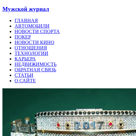
Мужской журнал
ГЛАВНАЯ
АВТОМОБИЛИ
НОВОСТИ СПОРТА
ПОКЕР
НОВОСТИ КИНО
ОТНОШЕНИЯ
ТЕХНОЛОГИИ
КАРЬЕРА
НЕДВИЖИМОСТЬ
ОБРАТНАЯ СВЯЗЬ
СТАТЬИ
О САЙТЕ