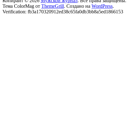
Копирайт © 2026
Мужской журнал
. Все права защищены.
Тема ColorMag от
ThemeGrill
. Создано на
WordPress
.
Verification: fb3a170320912ed38c65fa0db3bb8a5ed1866153