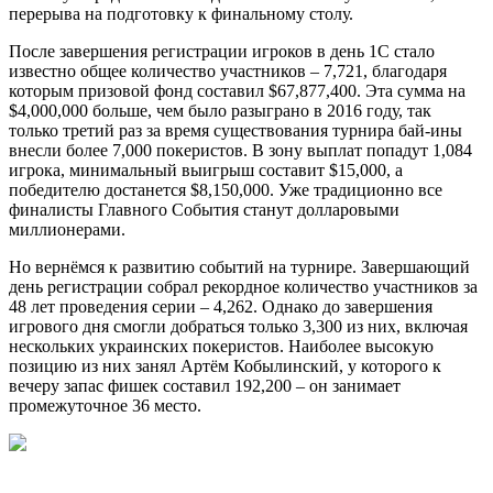
перерыва на подготовку к финальному столу.
После завершения регистрации игроков в день 1С стало
известно общее количество участников – 7,721, благодаря
которым призовой фонд составил $67,877,400. Эта сумма на
$4,000,000 больше, чем было разыграно в 2016 году, так
только третий раз за время существования турнира бай-ины
внесли более 7,000 покеристов. В зону выплат попадут 1,084
игрока, минимальный выигрыш составит $15,000, а
победителю достанется $8,150,000. Уже традиционно все
финалисты Главного События станут долларовыми
миллионерами.
Но вернёмся к развитию событий на турнире. Завершающий
день регистрации собрал рекордное количество участников за
48 лет проведения серии – 4,262. Однако до завершения
игрового дня смогли добраться только 3,300 из них, включая
нескольких украинских покеристов. Наиболее высокую
позицию из них занял Артём Кобылинский, у которого к
вечеру запас фишек составил 192,200 – он занимает
промежуточное 36 место.