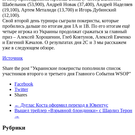
Шабельник (53,900), Андрей Новак (37,400), Андрей Наделяев
(19,100), Артем Металиди (13,700) и Игорь Дубинский
(12,100).
Свой второй день турнира сыграли покеристы, которые
пробились дальше по итогам дня 1А и 1В. По его итогам ещё
четыре игрока из Украины продолжат сражаться за главный
приз – Алексей Хорошенин, Глеб Ковтунов, Алексей Евченко
и Евгений Качалов. О результатах дня 2С и 3 мы расскажем
уже в следующем обзоре.
Источник
Share the post "Украинские покеристы пополнили список
участников второго и третьего дня Главного События WSOP"
Facebook
Twitter
Shares
←
Дуглас Коста оформил переход в Ювентус
Вышел трейлер «Взрывной блондинки» с Шарлиз Терон
→
Рубрики