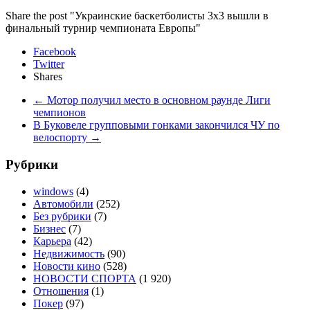
Share the post "Украинские баскетболисты 3х3 вышли в
финальный турнир чемпионата Европы"
Facebook
Twitter
Shares
←
Мотор получил место в основном раунде Лиги
чемпионов
В Буковеле групповыми гонками закончился ЧУ по
велоспорту
→
Рубрики
windows
(4)
Автомобили
(252)
Без рубрики
(7)
Бизнес
(7)
Карьера
(42)
Недвижимость
(90)
Новости кино
(528)
НОВОСТИ СПОРТА
(1 920)
Отношения
(1)
Покер
(97)