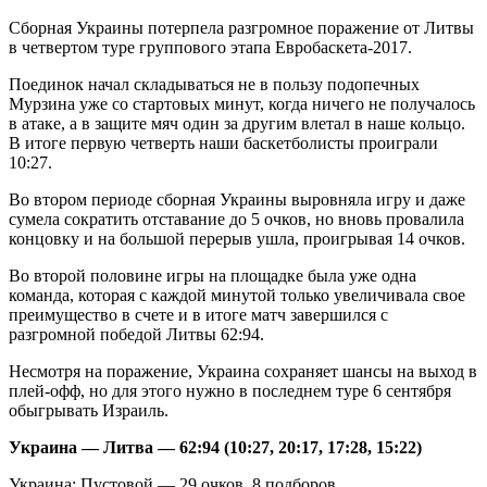
Сборная Украины потерпела разгромное поражение от Литвы
в четвертом туре группового этапа Евробаскета-2017.
Поединок начал складываться не в пользу подопечных
Мурзина уже со стартовых
минут, когда ничего не получалось
в атаке, а в защите мяч один за другим влетал в наше кольцо.
В итоге первую четверть наши баскетболисты проиграли
10:27.
Во втором периоде сборная Украины выровняла игру и даже
сумела сократить отставание до 5 очков, но вновь провалила
концовку и на большой перерыв ушла, проигрывая 14 очков.
Во второй половине игры на площадке была уже одна
команда, которая с каждой минутой только увеличивала свое
преимущество в счете и в итоге матч завершился с
разгромной победой Литвы 62:94.
Несмотря на поражение, Украина сохраняет шансы на выход в
плей-офф, но для этого нужно в последнем туре 6 сентября
обыгрывать Израиль.
Украина — Литва — 62:94 (10:27, 20:17, 17:28, 15:22)
Украина: Пустовой — 29 очков, 8 подборов.