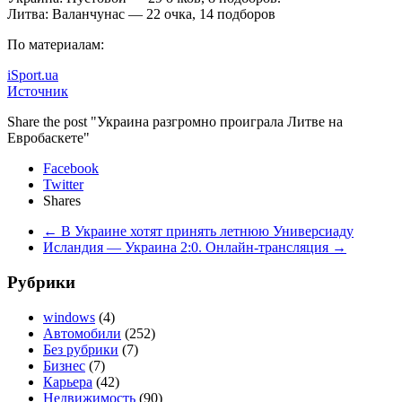
Литва: Валанчунас — 22 очка, 14 подборов
По материалам:
iSport.ua
Источник
Share the post "Украина разгромно проиграла Литве на
Евробаскете"
Facebook
Twitter
Shares
←
В Украине хотят принять летнюю Универсиаду
Исландия — Украина 2:0. Онлайн-трансляция
→
Рубрики
windows
(4)
Автомобили
(252)
Без рубрики
(7)
Бизнес
(7)
Карьера
(42)
Недвижимость
(90)