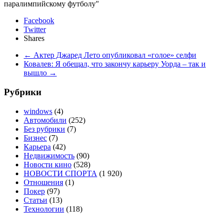
паралимпийскому футболу"
Facebook
Twitter
Shares
←
Актер Джаред Лето опубликовал «голое» селфи
Ковалев: Я обещал, что закончу карьеру Уорда – так и
вышло
→
Рубрики
windows
(4)
Автомобили
(252)
Без рубрики
(7)
Бизнес
(7)
Карьера
(42)
Недвижимость
(90)
Новости кино
(528)
НОВОСТИ СПОРТА
(1 920)
Отношения
(1)
Покер
(97)
Статьи
(13)
Технологии
(118)