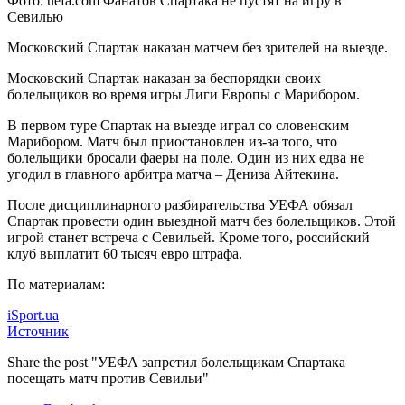
Фото: uefa.com Фанатов Спартака не пустят на игру в
Севилью
Московский Спартак наказан матчем без зрителей на выезде.
Московский Спартак наказан за беспорядки своих
болельщиков во время игры Лиги Европы с Марибором.
В первом туре
Спартак на выезде играл со словенским
Марибором. Матч был приостановлен из-за того, что
болельщики бросали фаеры на поле. Один из них едва не
угодил в главного арбитра матча – Дениза Айтекина.
После дисциплинарного разбирательства УЕФА обязал
Спартак провести один выездной матч без болельщиков. Этой
игрой станет встреча с Севильей. Кроме того, российский
клуб выплатит 60 тысяч евро штрафа.
По материалам:
iSport.ua
Источник
Share the post "УЕФА запретил болельщикам Спартака
посещать матч против Севильи"