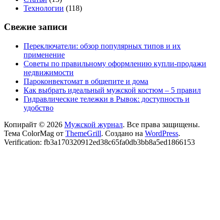
Технологии
(118)
Свежие записи
Переключатели: обзор популярных типов и их
применение
Советы по правильному оформлению купли-продажи
недвижимости
Пароконвектомат в общепите и дома
Как выбрать идеальный мужской костюм – 5 правил
Гидравлические тележки в Рывок: доступность и
удобство
Копирайт © 2026
Мужской журнал
. Все права защищены.
Тема ColorMag от
ThemeGrill
. Создано на
WordPress
.
Verification: fb3a170320912ed38c65fa0db3bb8a5ed1866153