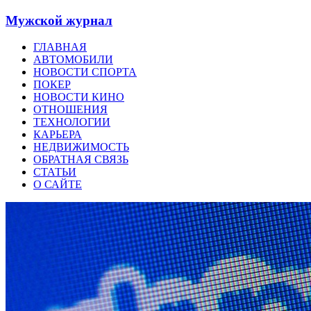
Мужской журнал
ГЛАВНАЯ
АВТОМОБИЛИ
НОВОСТИ СПОРТА
ПОКЕР
НОВОСТИ КИНО
ОТНОШЕНИЯ
ТЕХНОЛОГИИ
КАРЬЕРА
НЕДВИЖИМОСТЬ
ОБРАТНАЯ СВЯЗЬ
СТАТЬИ
О САЙТЕ