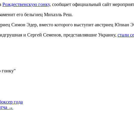
а
Рождественскую гонку
, сообщает официальный сайт мероприят
 заменит его бельгиец Михаэль Реш.
стриец Симон Эдер, вместо которого выступит австриец Юлиан Э
Пидгрушная и Сергей Семенов, представлявшие Украину,
стали 
ю гонку"
оксер года
атча
→