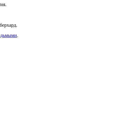
ия.
берхард.
седьмыми
.