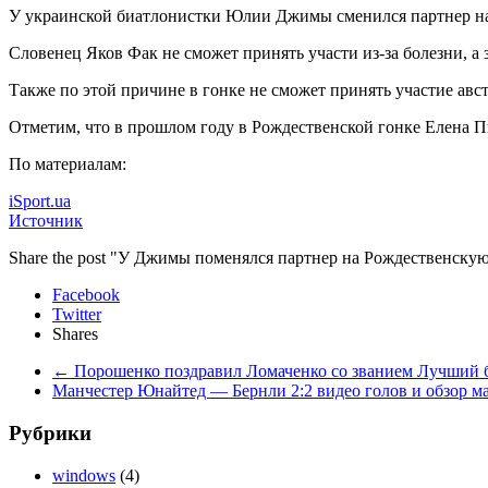
У украинской биатлонистки Юлии Джимы сменился партнер н
Словенец Яков Фак не сможет принять участи из-за болезни, а
Также по этой причине в гонке не сможет принять участие ав
Отметим, что в прошлом году в Рождественской гонке Елена 
По материалам:
iSport.ua
Источник
Share the post "У Джимы поменялся партнер на Рождественску
Facebook
Twitter
Shares
←
Порошенко поздравил Ломаченко со званием Лучший б
Манчестер Юнайтед — Бернли 2:2 видео голов и обзор м
Рубрики
windows
(4)