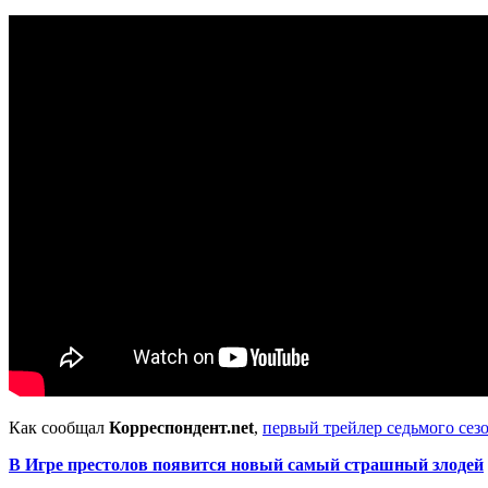
Как сообщал
Корреспондент.net
,
первый трейлер седьмого сез
В Игре престолов появится новый самый страшный злодей