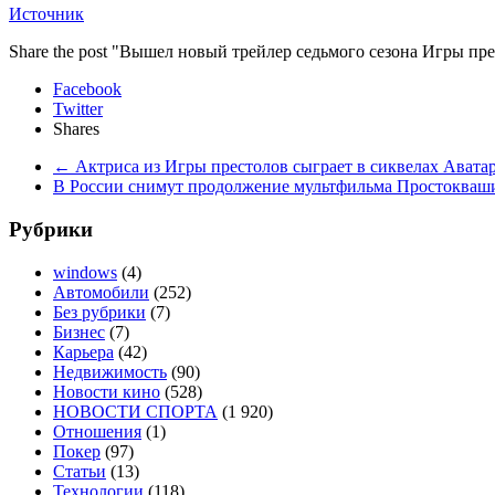
Источник
Share the post "Вышел новый трейлер седьмого сезона Игры пр
Facebook
Twitter
Shares
←
Актриса из Игры престолов сыграет в сиквелах Авата
В России снимут продолжение мультфильма Простокваш
Рубрики
windows
(4)
Автомобили
(252)
Без рубрики
(7)
Бизнес
(7)
Карьера
(42)
Недвижимость
(90)
Новости кино
(528)
НОВОСТИ СПОРТА
(1 920)
Отношения
(1)
Покер
(97)
Статьи
(13)
Технологии
(118)