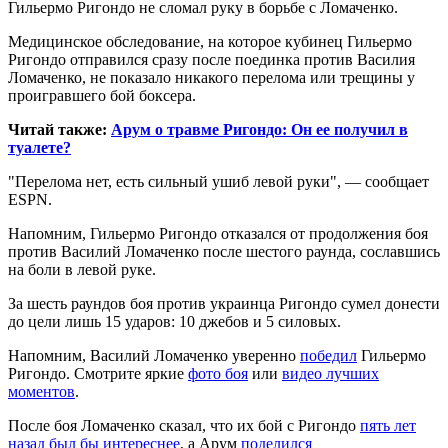
Гильермо Ригондо не сломал руку в борьбе с Ломаченко.
Медицинское обследование, на которое кубинец Гильермо
Ригондо отправился сразу после поединка против Василия
Ломаченко, не показало
никакого перелома или трещины у
проигравшего бой боксера.
Читай также:
Арум о травме Ригондо: Он ее получил в
туалете?
"Перелома нет, есть сильный ушиб левой руки", — сообщает
ESPN.
Напомним, Гильермо Ригондо отказался от продолжения боя
против Василий Ломаченко после шестого раунда, сославшись
на боли в левой руке.
За шесть раундов боя против украинца Ригондо сумел донести
до цели лишь 15 ударов: 10 джебов и 5 силовых.
Напомним, Василий Ломаченко уверенно
победил
Гильермо
Ригондо. Смотрите яркие
фото боя
или
видео лучших
моментов
.
После боя Ломаченко сказал, что их бой с Ригондо
пять лет
назад был бы интереснее
, а Арум
поделился