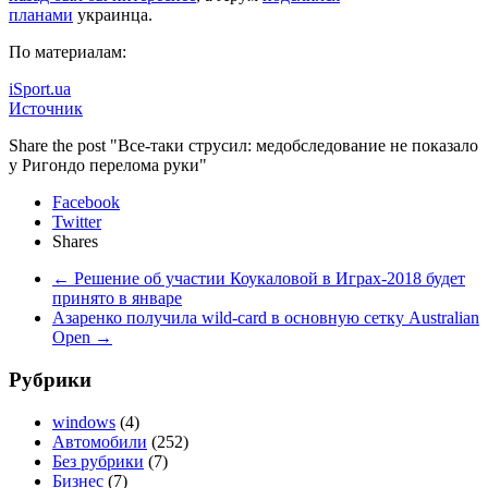
планами
украинца.
По материалам:
iSport.ua
Источник
Share the post "Все-таки струсил: медобследование не показало
у Ригондо перелома руки"
Facebook
Twitter
Shares
←
Решение об участии Коукаловой в Играх-2018 будет
принято в январе
Азаренко получила wild-card в основную сетку Australian
Open
→
Рубрики
windows
(4)
Автомобили
(252)
Без рубрики
(7)
Бизнес
(7)